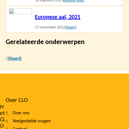
18 augustus 2025
Biodiversiteit
Lees
Europese aal, 2021
meer
17 november 2022
Visserij
Gerelateerde onderwerpen
Visserij
Over CLO
Footer
H
et
Over ons
navigation
CL
Veelgestelde vragen
O