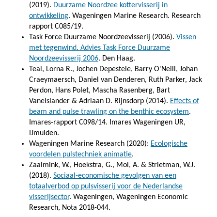
(2019).
Duurzame Noordzee kottervisserij in
ontwikkeling
. Wageningen Marine Research. Research
rapport C085/19.
Task Force Duurzame Noordzeevisserij (2006).
Vissen
met tegenwind. Advies Task Force Duurzame
Noordzeevisserij 2006
. Den Haag.
Teal, Lorna R., Jochen Depestele, Barry O'Neill, Johan
Craeymaersch, Daniel van Denderen, Ruth Parker, Jack
Perdon, Hans Polet, Mascha Rasenberg, Bart
Vanelslander & Adriaan D. Rijnsdorp (2014).
Effects of
beam and pulse trawling on the benthic ecosystem
.
Imares-rapport C098/14. Imares Wageningen UR,
IJmuiden.
Wageningen Marine Research (2020):
Ecologische
voordelen pulstechniek animatie
.
Zaalmink, W., Hoekstra, G., Mol, A. & Strietman, W.J.
(2018).
Sociaal-economische gevolgen van een
totaalverbod op pulsvisserij voor de Nederlandse
visserijsector
. Wageningen, Wageningen Economic
Research, Nota 2018-044.