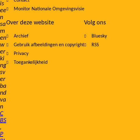
Contact
is
Monitor Nationale Omgevingsvisie
ee
n
Over deze website
Volg ons
sa
m
Archief
Bluesky
en
w
Gebruik afbeeldingen en copyright
RSS
er
Privacy
ki
Toegankelijkheid
ng
sv
er
ba
nd
va
n
C
BS
,
P