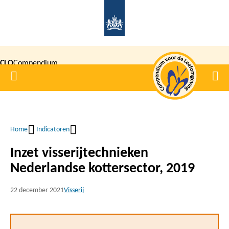
Overslaan
en
naar
de
CLO
Compendium
inhoud
Home
Men
gaan
|
voor de
Leefomgeving
Home
Indicatoren
Kruimelpad
Inzet visserijtechnieken
Nederlandse kottersector, 2019
22 december 2021
Visserij