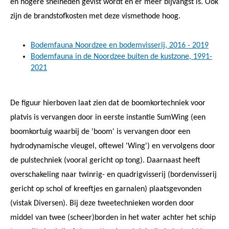
en hogere snelheden gevist wordt en er meer bijvangst is. Ook
zijn de brandstofkosten met deze vismethode hoog.
Bodemfauna Noordzee en bodemvisserij, 2016 - 2019
Bodemfauna in de Noordzee buiten de kustzone, 1991-
2021
De figuur hierboven laat zien dat de boomkortechniek voor
platvis is vervangen door in eerste instantie SumWing (een
boomkortuig waarbij de 'boom' is vervangen door een
hydrodynamische vleugel, oftewel 'Wing') en vervolgens door
de pulstechniek (vooral gericht op tong). Daarnaast heeft
overschakeling naar twinrig- en quadrigvisserij (bordenvisserij
gericht op schol of kreeftjes en garnalen) plaatsgevonden
(vistak Diversen). Bij deze tweetechnieken worden door
middel van twee (scheer)borden in het water achter het schip