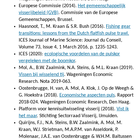
Europese Commissie (2014).
Het gemeenschappelijk
visserijbeleid (GVB)
. Commissie van de Europese
Gemeenschappen, Brussel.
Haasnoot, T., M. Kraan & S.R. Bush (2016).
Fishing gear
transitions: lessons from the Dutch flatfish pulse trawl.
ICES Journal of Marine Science: Journal du Conseil,
Volume 73, Issue 4, 1 March 2016, p. 1235-1243.
ICES (2020):
ecologische voordelen van de pulskor
vergeleken met de boomkor
.
Mol, A., B.W. Zaalmink, N.A. Steins, & M.L. Kraan (2019).
Vissen bij wisselend tij
. Wageningen Economic
Research. Nota 2019-063.
Oostenbrugge, H. van, A. Mol, A. Klok, J. Op de Weegh &
G. Hoekstra (2018).
Economische aspecten puls
. Rapport
2018-024. Wageningen Economic Research, Den Haag.
Platform voor kennisuitwisseling visserij (2018).
Vist ik
het maar
. Stichting Sectorraad Visserij, IJmuiden.
Quirijns, F.J., N.A. Steins, B.W. Zaalmink, A. Mol, M.
Kraan, W.J. Strietman, M.A.P.M. van Asseldonk, P.
Molenaar, J.A.E. van Oostenbrugge & W.H.M. Baltussen