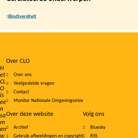
Biodiversiteit
Over CLO
Footer
H
et
Over ons
navigation
CL
Veelgestelde vragen
O
Contact
is
Monitor Nationale Omgevingsvisie
ee
n
Over deze website
Volg ons
sa
m
Archief
Bluesky
en
w
Gebruik afbeeldingen en copyright
RSS