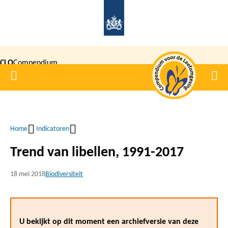
Overslaan
en
naar
de
CLO
Compendium
inhoud
Home
Men
gaan
|
voor de
Leefomgeving
Home
Indicatoren
Kruimelpad
Trend van libellen, 1991-2017
18 mei 2018
Biodiversiteit
U bekijkt op dit moment een archiefversie van deze