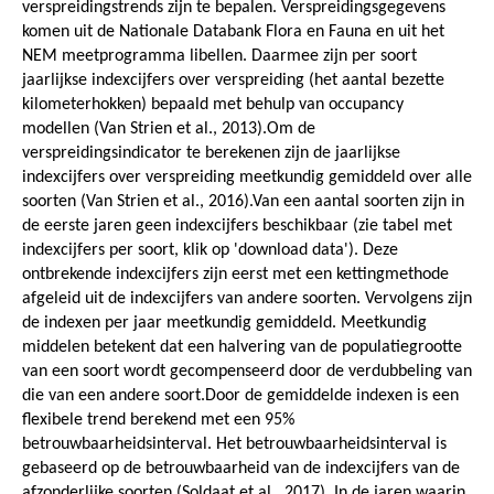
verspreidingstrends zijn te bepalen. Verspreidingsgegevens
komen uit de Nationale Databank Flora en Fauna en uit het
NEM meetprogramma libellen. Daarmee zijn per soort
jaarlijkse indexcijfers over verspreiding (het aantal bezette
kilometerhokken) bepaald met behulp van occupancy
modellen (Van Strien et al., 2013).Om de
verspreidingsindicator te berekenen zijn de jaarlijkse
indexcijfers over verspreiding meetkundig gemiddeld over alle
soorten (Van Strien et al., 2016).Van een aantal soorten zijn in
de eerste jaren geen indexcijfers beschikbaar (zie tabel met
indexcijfers per soort, klik op 'download data'). Deze
ontbrekende indexcijfers zijn eerst met een kettingmethode
afgeleid uit de indexcijfers van andere soorten. Vervolgens zijn
de indexen per jaar meetkundig gemiddeld. Meetkundig
middelen betekent dat een halvering van de populatiegrootte
van een soort wordt gecompenseerd door de verdubbeling van
die van een andere soort.Door de gemiddelde indexen is een
flexibele trend berekend met een 95%
betrouwbaarheidsinterval. Het betrouwbaarheidsinterval is
gebaseerd op de betrouwbaarheid van de indexcijfers van de
afzonderlijke soorten (Soldaat et al., 2017). In de jaren waarin