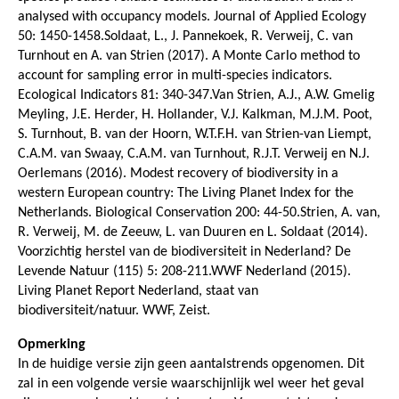
analysed with occupancy models. Journal of Applied Ecology
50: 1450-1458.Soldaat, L., J. Pannekoek, R. Verweij, C. van
Turnhout en A. van Strien (2017). A Monte Carlo method to
account for sampling error in multi-species indicators.
Ecological Indicators 81: 340-347.Van Strien, A.J., A.W. Gmelig
Meyling, J.E. Herder, H. Hollander, V.J. Kalkman, M.J.M. Poot,
S. Turnhout, B. van der Hoorn, W.T.F.H. van Strien-van Liempt,
C.A.M. van Swaay, C.A.M. van Turnhout, R.J.T. Verweij en N.J.
Oerlemans (2016). Modest recovery of biodiversity in a
western European country: The Living Planet Index for the
Netherlands. Biological Conservation 200: 44-50.Strien, A. van,
R. Verweij, M. de Zeeuw, L. van Duuren en L. Soldaat (2014).
Voorzichtig herstel van de biodiversiteit in Nederland? De
Levende Natuur (115) 5: 208-211.WWF Nederland (2015).
Living Planet Report Nederland, staat van
biodiversiteit/natuur. WWF, Zeist.
Opmerking
In de huidige versie zijn geen aantalstrends opgenomen. Dit
zal in een volgende versie waarschijnlijk wel weer het geval