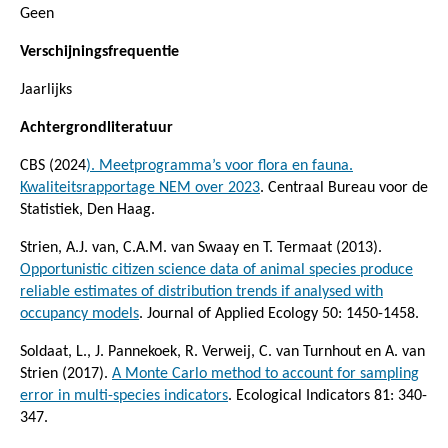
Geen
Verschijningsfrequentie
Jaarlijks
Achtergrondliteratuur
CBS (2024
). Meetprogramma’s voor flora en fauna.
Kwaliteitsrapportage NEM over 2023
. Centraal Bureau voor de
Statistiek, Den Haag.
Strien, A.J. van, C.A.M. van Swaay en T. Termaat (2013).
Opportunistic citizen science data of animal species produce
reliable estimates of distribution trends if analysed with
occupancy models
. Journal of Applied Ecology 50: 1450-1458.
Soldaat, L., J. Pannekoek, R. Verweij, C. van Turnhout en A. van
Strien (2017).
A Monte Carlo method to account for sampling
error in multi-species indicators
. Ecological Indicators 81: 340-
347.