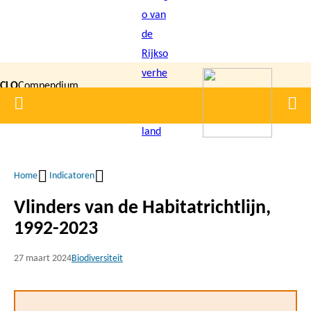
Overslaan
en
naar
de
CLO
Compendium
inhoud
Home
Men
gaan
|
voor de
Leefomgeving
Home
Indicatoren
Kruimelpad
Vlinders van de Habitatrichtlijn,
1992-2023
27 maart 2024
Biodiversiteit