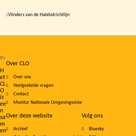
Vlinders van de Habitatrichtlijn
Over CLO
Footer
H
et
Over ons
navigation
CL
Veelgestelde vragen
O
Contact
is
Monitor Nationale Omgevingsvisie
ee
n
Over deze website
Volg ons
sa
m
Archief
Bluesky
en