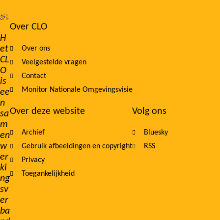
Over CLO
Footer
H
et
Over ons
navigation
CL
Veelgestelde vragen
O
Contact
is
Monitor Nationale Omgevingsvisie
ee
n
Over deze website
Volg ons
sa
m
Archief
Bluesky
en
w
Gebruik afbeeldingen en copyright
RSS
er
Privacy
ki
Toegankelijkheid
ng
sv
er
ba