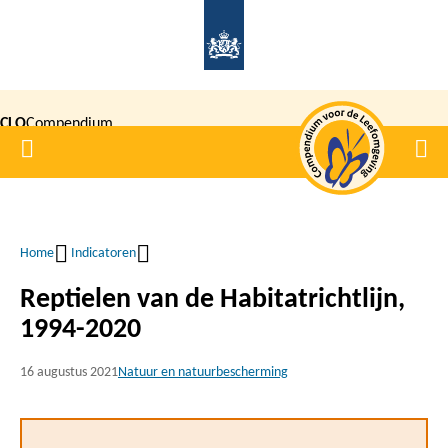
Overslaan
en
naar
de
CLO
Compendium
inhoud
Home
Men
gaan
|
voor de
Leefomgeving
Home
Indicatoren
Kruimelpad
Reptielen van de Habitatrichtlijn,
1994-2020
16 augustus 2021
Natuur en natuurbescherming