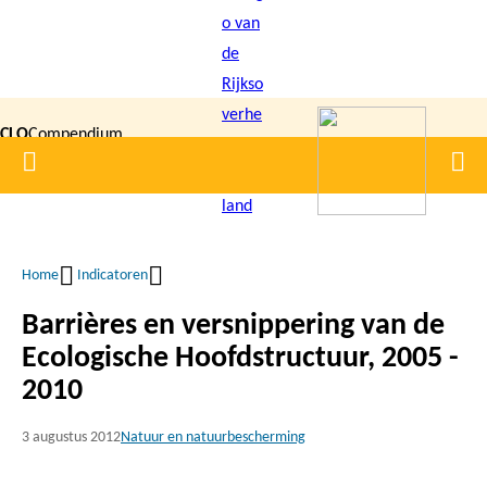
Overslaan
en
naar
de
CLO
Compendium
inhoud
Home
Men
gaan
|
voor de
Leefomgeving
Home
Indicatoren
Kruimelpad
Barrières en versnippering van de
Ecologische Hoofdstructuur, 2005 -
2010
3 augustus 2012
Natuur en natuurbescherming