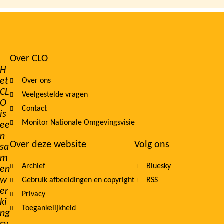
Over CLO
Footer
H
et
Over ons
navigation
CL
Veelgestelde vragen
O
Contact
is
Monitor Nationale Omgevingsvisie
ee
n
Over deze website
Volg ons
sa
m
Archief
Bluesky
en
w
Gebruik afbeeldingen en copyright
RSS
er
Privacy
ki
Toegankelijkheid
ng