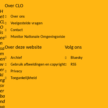
Over CLO
Footer
H
et
Over ons
navigation
CL
Veelgestelde vragen
O
Contact
is
Monitor Nationale Omgevingsvisie
ee
n
Over deze website
Volg ons
sa
m
Archief
Bluesky
en
w
Gebruik afbeeldingen en copyright
RSS
er
Privacy
ki
Toegankelijkheid
ng
sv
er
ba
nd
va