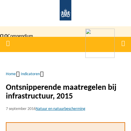
Overslaan
en
naar
de
CLO
Compendium
inhoud
Home
Men
gaan
|
voor de
Leefomgeving
Home
Indicatoren
Kruimelpad
Ontsnipperende maatregelen bij
infrastructuur, 2015
7 september 2016
Natuur en natuurbescherming