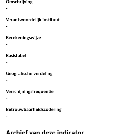
Omschrijving
-
Verantwoordelijk instituut
-
Berekeningswijze
-
Basistabel
-
Geografische verdeling
-
Verschijningsfrequentie
-
Betrouwbaarheidscodering
-
Archief van deze indicator