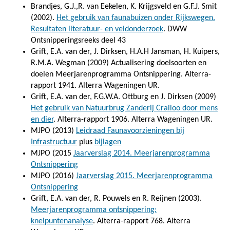
Brandjes, G.J.,R. van Eekelen, K. Krijgsveld en G.F.J. Smit
(2002).
Het gebruik van faunabuizen onder Rijkswegen.
Resultaten literatuur- en veldonderzoek
. DWW
Ontsnipperingsreeks deel 43
Grift, E.A. van der, J. Dirksen, H.A.H Jansman, H. Kuipers,
R.M.A. Wegman (2009) Actualisering doelsoorten en
doelen Meerjarenprogramma Ontsnippering. Alterra-
rapport 1941. Alterra Wageningen UR.
Grift, E.A. van der, F.G.W.A. Ottburg en J. Dirksen (2009)
Het gebruik van Natuurbrug Zanderij Crailoo door mens
en dier
. Alterra-rapport 1906. Alterra Wageningen UR.
MJPO (2013)
Leidraad Faunavoorzieningen bij
Infrastructuur
plus
bijlagen
MJPO (2015
Jaarverslag 2014. Meerjarenprogramma
Ontsnippering
MJPO (2016)
Jaarverslag 2015. Meerjarenprogramma
Ontsnippering
Grift, E.A. van der, R. Pouwels en R. Reijnen (2003).
Meerjarenprogramma ontsnippering:
knelpuntenanalyse
. Alterra-rapport 768. Alterra