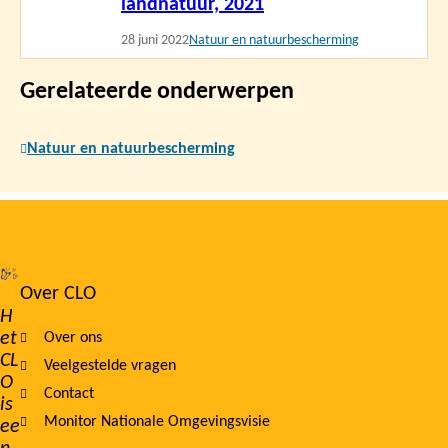
landnatuur, 2021
28 juni 2022
Natuur en natuurbescherming
Gerelateerde onderwerpen
Natuur en natuurbescherming
Over CLO
Footer
H
et
Over ons
navigation
CL
Veelgestelde vragen
O
Contact
is
Monitor Nationale Omgevingsvisie
ee