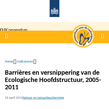
Overslaan
en
naar
de
CLO
Compendium
inhoud
Home
Men
gaan
|
voor de
Leefomgeving
Home
Indicatoren
Kruimelpad
Barrières en versnippering van de
Ecologische Hoofdstructuur, 2005-
2011
16 april 2013
Natuur en natuurbescherming