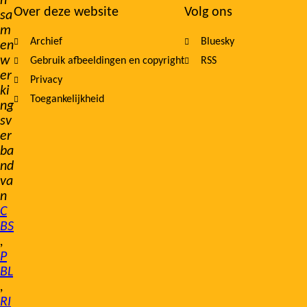
n
Over deze website
Volg ons
sa
m
Archief
Bluesky
en
w
Gebruik afbeeldingen en copyright
RSS
er
Privacy
ki
Toegankelijkheid
ng
sv
er
ba
nd
va
n
C
BS
,
P
BL
,
RI