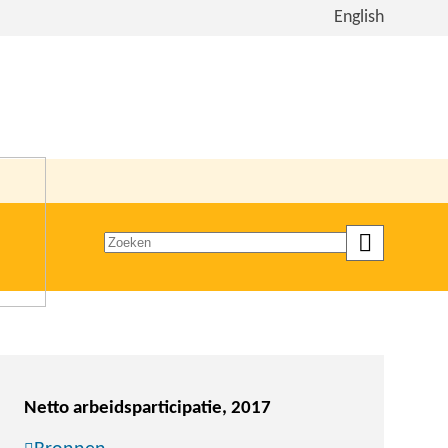
Bekijk
English
de
site
in
het
Engels
Zoeken
op
trefwoord
Netto arbeidsparticipatie, 2017