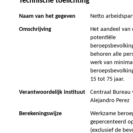
Technische toelichting
Naam van het gegeven
Netto arbeidspart
Omschrijving
Het aandeel van
potentiële
beroepsbevolkin
behoren alle per
werk van minimaa
beroepsbevolking
15 tot 75 jaar.
Verantwoordelijk instituut
Centraal Bureau v
Alejandro Perez
Berekeningswijze
Werkzame beroeps
gepercenteerd op
(exclusief de bevo