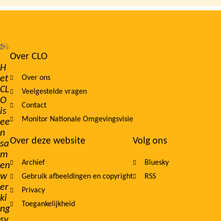
Over CLO
Footer
H
et
Over ons
navigation
CL
Veelgestelde vragen
O
Contact
is
Monitor Nationale Omgevingsvisie
ee
n
Over deze website
Volg ons
sa
m
Archief
Bluesky
en
w
Gebruik afbeeldingen en copyright
RSS
er
Privacy
ki
Toegankelijkheid
ng
sv