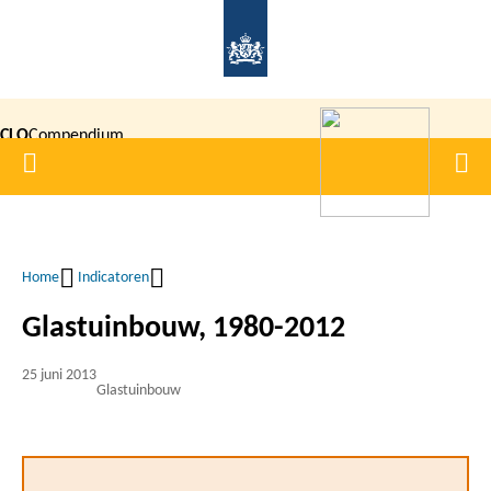
Overslaan
en
naar
de
CLO
Compendium
inhoud
Home
Men
gaan
|
voor de
Leefomgeving
Home
Indicatoren
Kruimelpad
Glastuinbouw, 1980-2012
25 juni 2013
Glastuinbouw