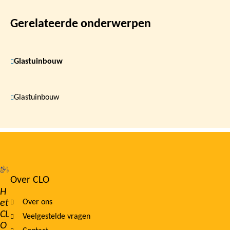
Gerelateerde onderwerpen
Glastuinbouw
Glastuinbouw
Over CLO
Footer
H
et
Over ons
navigation
CL
Veelgestelde vragen
O