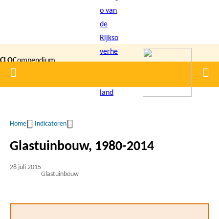
Overslaan
en
naar
de
CLO
Compendium
inhoud
Home
Men
gaan
|
voor de
Leefomgeving
Home
Indicatoren
Kruimelpad
Glastuinbouw, 1980-2014
28 juli 2015
Glastuinbouw