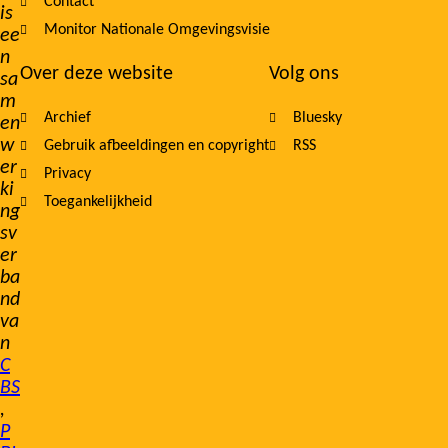
Contact
is
Monitor Nationale Omgevingsvisie
ee
n
Over deze website
Volg ons
sa
m
Archief
Bluesky
en
w
Gebruik afbeeldingen en copyright
RSS
er
Privacy
ki
Toegankelijkheid
ng
sv
er
ba
nd
va
n
C
BS
,
P