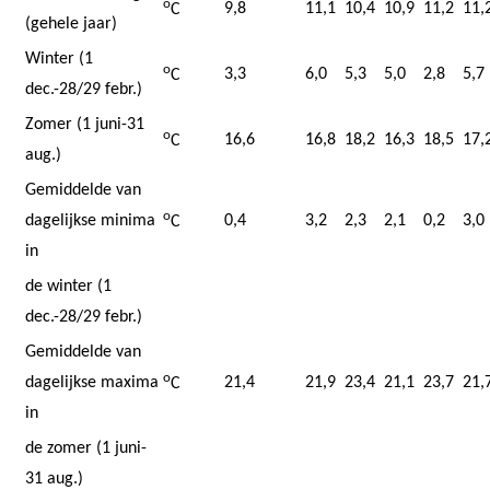
o
9,8
11,1
10,4
10,9
11,2
11,
C
(gehele jaar)
Winter (1
o
3,3
6,0
5,3
5,0
2,8
5,7
C
dec.-28/29 febr.)
Zomer (1 juni-31
o
16,6
16,8
18,2
16,3
18,5
17,
C
aug.)
Gemiddelde van
o
dagelijkse minima
0,4
3,2
2,3
2,1
0,2
3,0
C
in
de winter (1
dec.-28/29 febr.)
Gemiddelde van
o
dagelijkse maxima
21,4
21,9
23,4
21,1
23,7
21,
C
in
de zomer (1 juni-
31 aug.)