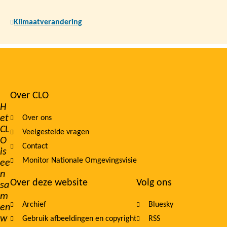
Klimaatverandering
Over CLO
Footer
H
et
Over ons
navigation
CL
Veelgestelde vragen
O
Contact
is
Monitor Nationale Omgevingsvisie
ee
n
Over deze website
Volg ons
sa
m
Archief
Bluesky
en
w
Gebruik afbeeldingen en copyright
RSS