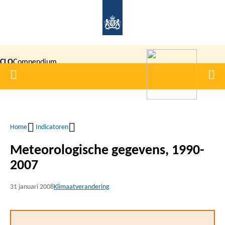
Overslaan
en
naar
de
CLO
Compendium
inhoud
Home
Men
gaan
|
voor de
Leefomgeving
Home
Indicatoren
Kruimelpad
Meteorologische gegevens, 1990-
2007
31 januari 2008
Klimaatverandering