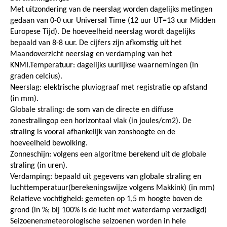
Met uitzondering van de neerslag worden dagelijks metingen
gedaan van 0-0 uur Universal Time (12 uur UT=13 uur Midden
Europese Tijd). De hoeveelheid neerslag wordt dagelijks
bepaald van 8-8 uur. De cijfers zijn afkomstig uit het
Maandoverzicht neerslag en verdamping van het
KNMI.Temperatuur: dagelijks uurlijkse waarnemingen (in
graden celcius).
Neerslag: elektrische pluviograaf met registratie op afstand
(in mm).
Globale straling: de som van de directe en diffuse
zonestralingop een horizontaal vlak (in joules/cm2). De
straling is vooral afhankelijk van zonshoogte en de
hoeveelheid bewolking.
Zonneschijn: volgens een algoritme berekend uit de globale
straling (in uren).
Verdamping: bepaald uit gegevens van globale straling en
luchttemperatuur(berekeningswijze volgens Makkink) (in mm)
Relatieve vochtigheid: gemeten op 1,5 m hoogte boven de
grond (in %; bij 100% is de lucht met waterdamp verzadigd)
Seizoenen:meteorologische seizoenen worden in hele