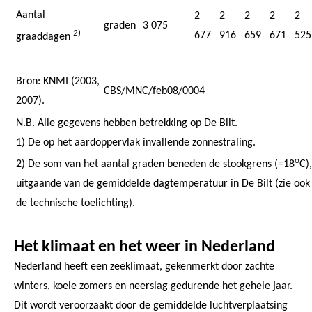
Aantal
2
2
2
2
2
graden
3 075
2)
677
916
659
671
525
graaddagen
Bron: KNMI (2003,
CBS/MNC/feb08/0004
2007).
N.B. Alle gegevens hebben betrekking op De Bilt.
1) De op het aardoppervlak invallende zonnestraling.
o
2) De som van het aantal graden beneden de stookgrens (=18
C),
uitgaande van de gemiddelde dagtemperatuur in De Bilt (zie ook
de technische toelichting).
Het klimaat en het weer in Nederland
Nederland heeft een zeeklimaat, gekenmerkt door zachte
winters, koele zomers en neerslag gedurende het gehele jaar.
Dit wordt veroorzaakt door de gemiddelde luchtverplaatsing