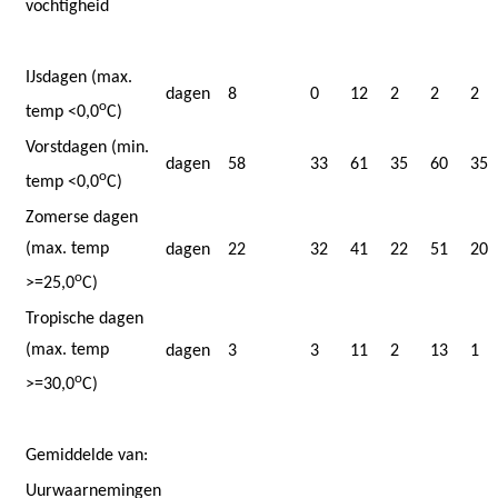
vochtigheid
IJsdagen (max.
dagen
8
0
12
2
2
2
o
temp <0,0
C)
Vorstdagen (min.
dagen
58
33
61
35
60
35
o
temp <0,0
C)
Zomerse dagen
(max. temp
dagen
22
32
41
22
51
20
o
>=25,0
C)
Tropische dagen
(max. temp
dagen
3
3
11
2
13
1
o
>=30,0
C)
Gemiddelde van:
Uurwaarnemingen