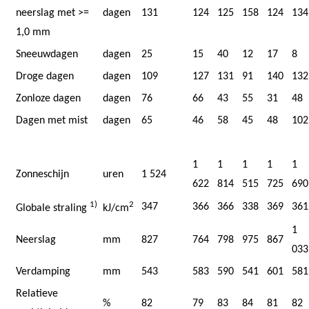
neerslag met >=
dagen
131
124
125
158
124
134
1,0 mm
Sneeuwdagen
dagen
25
15
40
12
17
8
Droge dagen
dagen
109
127
131
91
140
132
Zonloze dagen
dagen
76
66
43
55
31
48
Dagen met mist
dagen
65
46
58
45
48
102
1
1
1
1
1
Zonneschijn
uren
1 524
622
814
515
725
690
1)
2
347
366
366
338
369
361
Globale straling
kJ/cm
1
Neerslag
mm
827
764
798
975
867
033
Verdamping
mm
543
583
590
541
601
581
Relatieve
%
82
79
83
84
81
82