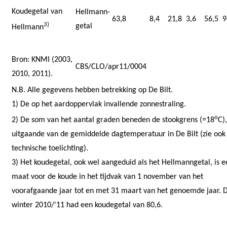
Koudegetal van
Hellmann-
63,8
8,4
21,8
3,6
56,5
9
3)
getal
Hellmann
Bron: KNMI (2003,
CBS/CLO/apr11/0004
2010, 2011).
N.B. Alle gegevens hebben betrekking op De Bilt.
1) De op het aardoppervlak invallende zonnestraling.
o
2) De som van het aantal graden beneden de stookgrens (=18
C),
uitgaande van de gemiddelde dagtemperatuur in De Bilt (zie ook
technische toelichting).
3) Het koudegetal, ook wel aangeduid als het Hellmanngetal, is e
maat voor de koude in het tijdvak van 1 november van het
voorafgaande jaar tot en met 31 maart van het genoemde jaar. 
winter 2010/'11 had een koudegetal van 80,6.