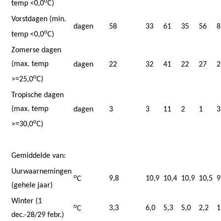
o
temp <0,0
C)
Vorstdagen (min.
dagen
58
33
61
35
56
8
o
temp <0,0
C)
Zomerse dagen
(max. temp
dagen
22
32
41
22
27
2
o
>=25,0
C)
Tropische dagen
(max. temp
dagen
3
3
11
2
1
3
o
>=30,0
C)
Gemiddelde van:
Uurwaarnemingen
o
9,8
10,9
10,4
10,9
10,5
9
C
(gehele jaar)
Winter (1
o
3,3
6,0
5,3
5,0
2,2
1
C
dec.-28/29 febr.)