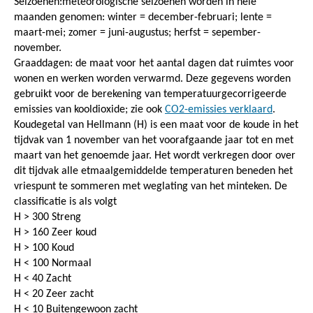
Seizoenen:meteorologische seizoenen worden in hele
maanden genomen: winter = december-februari; lente =
maart-mei; zomer = juni-augustus; herfst = sepember-
november.
Graaddagen: de maat voor het aantal dagen dat ruimtes voor
wonen en werken worden verwarmd. Deze gegevens worden
gebruikt voor de berekening van temperatuurgecorrigeerde
emissies van kooldioxide; zie ook
CO2-emissies verklaard
.
Koudegetal van Hellmann (H) is een maat voor de koude in het
tijdvak van 1 november van het voorafgaande jaar tot en met
maart van het genoemde jaar. Het wordt verkregen door over
dit tijdvak alle etmaalgemiddelde temperaturen beneden het
vriespunt te sommeren met weglating van het minteken. De
classificatie is als volgt
H > 300 Streng
H > 160 Zeer koud
H > 100 Koud
H < 100 Normaal
H < 40 Zacht
H < 20 Zeer zacht
H < 10 Buitengewoon zacht