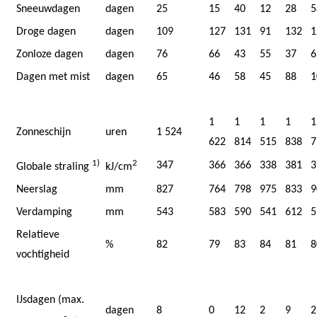
Sneeuwdagen
dagen
25
15
40
12
28
5
Droge dagen
dagen
109
127
131
91
132
1
Zonloze dagen
dagen
76
66
43
55
37
6
Dagen met mist
dagen
65
46
58
45
88
1
1
1
1
1
1
Zonneschijn
uren
1 524
622
814
515
838
7
1)
2
347
366
366
338
381
3
Globale straling
kJ/cm
Neerslag
mm
827
764
798
975
833
9
Verdamping
mm
543
583
590
541
612
5
Relatieve
%
82
79
83
84
81
8
vochtigheid
IJsdagen (max.
dagen
8
0
12
2
9
2