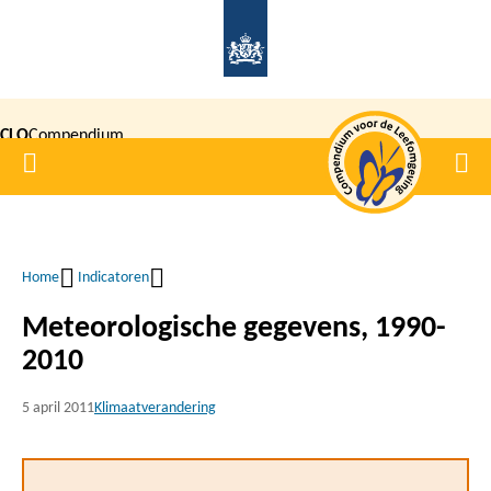
Overslaan
en
naar
de
CLO
Compendium
inhoud
Home
Men
gaan
|
voor de
Leefomgeving
Home
Indicatoren
Kruimelpad
Meteorologische gegevens, 1990-
2010
5 april 2011
Klimaatverandering