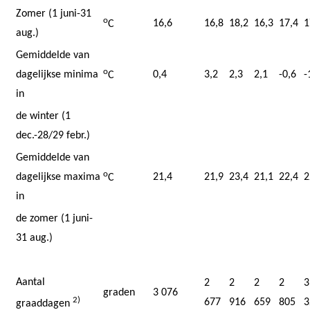
Zomer (1 juni-31
o
16,6
16,8
18,2
16,3
17,4
1
C
aug.)
Gemiddelde van
o
dagelijkse minima
0,4
3,2
2,3
2,1
-0,6
-
C
in
de winter (1
dec.-28/29 febr.)
Gemiddelde van
o
dagelijkse maxima
21,4
21,9
23,4
21,1
22,4
2
C
in
de zomer (1 juni-
31 aug.)
Aantal
2
2
2
2
3
graden
3 076
2)
677
916
659
805
3
graaddagen