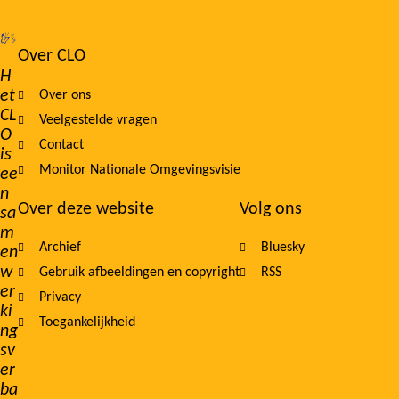
Over CLO
Footer
H
et
Over ons
navigation
CL
Veelgestelde vragen
O
Contact
is
Monitor Nationale Omgevingsvisie
ee
n
Over deze website
Volg ons
sa
m
Archief
Bluesky
en
w
Gebruik afbeeldingen en copyright
RSS
er
Privacy
ki
Toegankelijkheid
ng
sv
er
ba