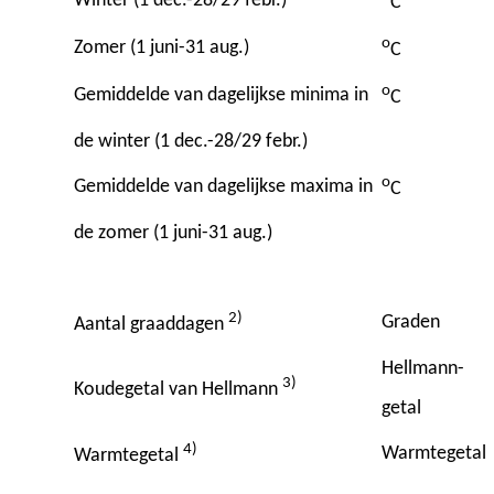
Winter (1 dec.-28/29 febr.)
C
o
Zomer (1 juni-31 aug.)
C
o
Gemiddelde van dagelijkse minima in
C
de winter (1 dec.-28/29 febr.)
o
Gemiddelde van dagelijkse maxima in
C
de zomer (1 juni-31 aug.)
2)
Graden
Aantal graaddagen
Hellmann-
3)
Koudegetal van Hellmann
getal
4)
Warmtegetal
Warmtegetal