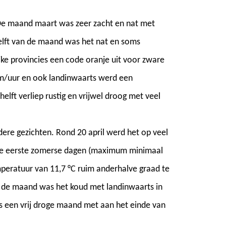
 De maand maart was zeer zacht en nat met
elft van de maand was het nat en soms
jke provincies een code oranje uit voor zware
km/uur en ook landinwaarts werd een
lft verliep rustig en vrijwel droog met veel
ere gezichten. Rond 20 april werd het op veel
 de eerste zomerse dagen (maximum minimaal
eratuur van 11,7 °C ruim anderhalve graad te
an de maand was het koud met landinwaarts in
s een vrij droge maand met aan het einde van