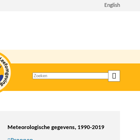
Bekijk
English
de
site
in
het
Engels
Zoeken
op
trefwoord
Meteorologische gegevens, 1990-2019