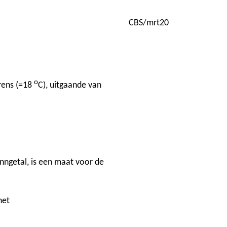
CBS/mrt20
.
o
rens (=18
C), uitgaande van
nngetal, is een maat voor de
het