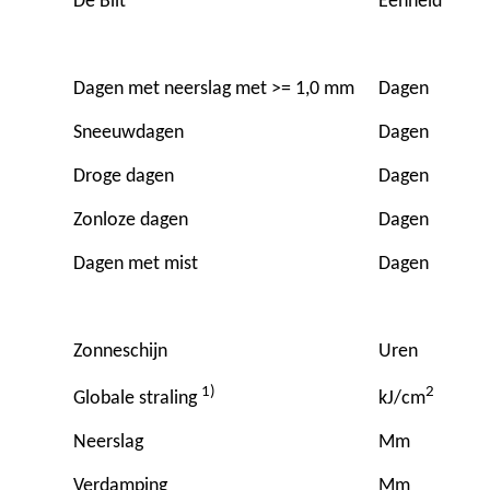
De Bilt
Eenheid
Dagen met neerslag met >= 1,0 mm
Dagen
Sneeuwdagen
Dagen
Droge dagen
Dagen
Zonloze dagen
Dagen
Dagen met mist
Dagen
Zonneschijn
Uren
1)
2
Globale straling
kJ/cm
Neerslag
Mm
Verdamping
Mm