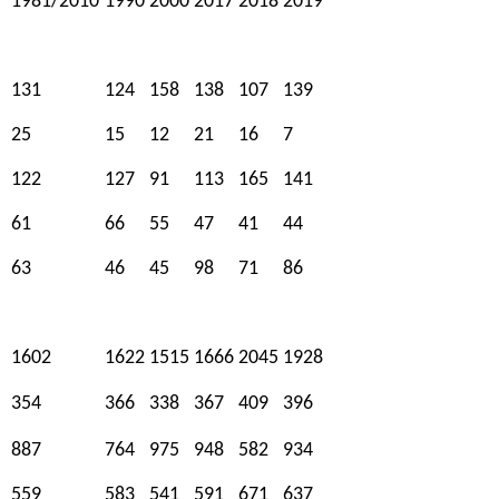
1981/2010
1990
2000
2017
2018
2019
131
124
158
138
107
139
25
15
12
21
16
7
122
127
91
113
165
141
61
66
55
47
41
44
63
46
45
98
71
86
1602
1622
1515
1666
2045
1928
354
366
338
367
409
396
887
764
975
948
582
934
559
583
541
591
671
637