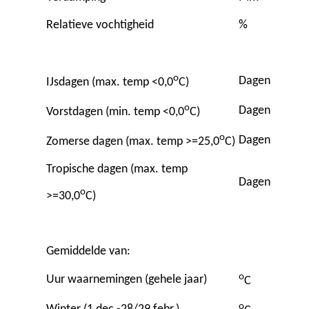
Relatieve vochtigheid
%
o
Dagen
IJsdagen (max. temp <0,0
C)
o
Dagen
Vorstdagen (min. temp <0,0
C)
o
Dagen
Zomerse dagen (max. temp >=25,0
C)
Tropische dagen (max. temp
Dagen
o
>=30,0
C)
Gemiddelde van:
o
Uur waarnemingen (gehele jaar)
C
o