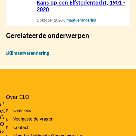
Kans op een Elfstedentocht, 1901 -
meer
2020
1 oktober 2020
Klimaatverandering
Gerelateerde onderwerpen
Klimaatverandering
Over CLO
Footer
H
et
Over ons
navigation
CL
Veelgestelde vragen
O
Contact
is