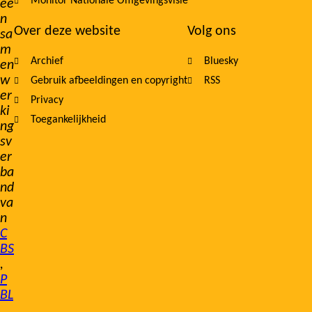
Monitor Nationale Omgevingsvisie
ee
n
Over deze website
Volg ons
sa
m
Archief
Bluesky
en
w
Gebruik afbeeldingen en copyright
RSS
er
Privacy
ki
Toegankelijkheid
ng
sv
er
ba
nd
va
n
C
BS
,
P
BL
,