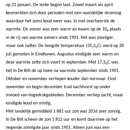
op 21 januari. De lente begon laat. Zowel maart als april
kenmerkten zich door perioden met een noordelijke stroming
waardoor het soms koud weer was. In mei overheerste de
warmte. De zomer was zeer warm en kwam op de 10
plaats
e
in de rij van warme zomers sinds 1901. Het was zonniger,
maar ook natter. De hoogste temperatuur (35,2
C) werd op 20
o
juli gemeten in Eindhoven. Augustus eindigde zeer warm en
deze warmte zette zich voort in september. Met 17,3
C was
o
het in De Bilt de op twee na warmste september sinds 1901.
Oktober en november verliepen kouder dan normaal. Eind
november en begin december trad nachtvorst op onder
invloed van hogedrukgebieden. December verliep zacht, maar
eindigde koud en mistig.
Met landelijk gemiddeld 1 881 uur zon was 2016 zeer zonnig.
In De Bilt scheen de zon 1 812 uur en komt daarmee op het
negende zonnigste jaar sinds 1901. Alleen juni was een