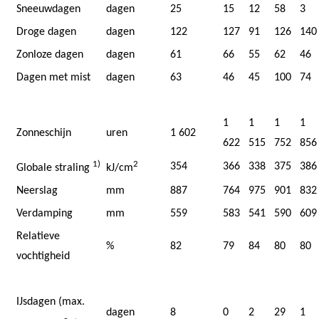
Sneeuwdagen
dagen
25
15
12
58
3
Droge dagen
dagen
122
127
91
126
140
Zonloze dagen
dagen
61
66
55
62
46
Dagen met mist
dagen
63
46
45
100
74
1
1
1
1
Zonneschijn
uren
1 602
622
515
752
856
1)
2
354
366
338
375
386
Globale straling
kJ/cm
Neerslag
mm
887
764
975
901
832
Verdamping
mm
559
583
541
590
609
Relatieve
%
82
79
84
80
80
vochtigheid
IJsdagen (max.
dagen
8
0
2
29
1