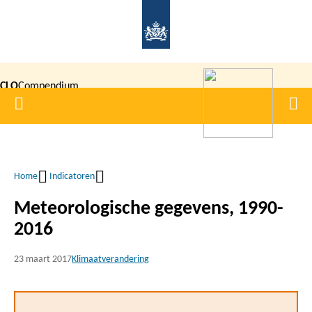
Overslaan
en
naar
de
CLO
Compendium
inhoud
Home
Men
gaan
|
voor de
Leefomgeving
Home
Indicatoren
Kruimelpad
Meteorologische gegevens, 1990-
2016
23 maart 2017
Klimaatverandering