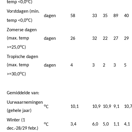
o
temp <0,0
C)
Vorstdagen (min.
dagen
58
33
35
89
40
o
temp <0,0
C)
Zomerse dagen
(max. temp
dagen
26
32
22
27
29
o
>=25,0
C)
Tropische dagen
(max. temp
dagen
4
3
2
3
5
o
>=30,0
C)
Gemiddelde van:
Uurwaarnemingen
o
10,1
10,9
10,9
9,1
10,
C
(gehele jaar)
Winter (1
o
3,4
6,0
5,0
1,1
4,1
C
dec.-28/29 febr.)