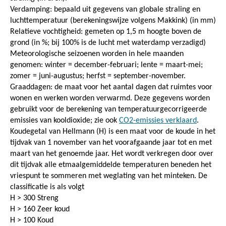
Verdamping: bepaald uit gegevens van globale straling en
luchttemperatuur (berekeningswijze volgens Makkink) (in mm)
Relatieve vochtigheid: gemeten op 1,5 m hoogte boven de
grond (in %; bij 100% is de lucht met waterdamp verzadigd)
Meteorologische seizoenen worden in hele maanden
genomen: winter = december-februari; lente = maart-mei;
zomer = juni-augustus; herfst = september-november.
Graaddagen: de maat voor het aantal dagen dat ruimtes voor
wonen en werken worden verwarmd. Deze gegevens worden
gebruikt voor de berekening van temperatuurgecorrigeerde
emissies van kooldioxide; zie ook
CO2-emissies verklaard
.
Koudegetal van Hellmann (H) is een maat voor de koude in het
tijdvak van 1 november van het voorafgaande jaar tot en met
maart van het genoemde jaar. Het wordt verkregen door over
dit tijdvak alle etmaalgemiddelde temperaturen beneden het
vriespunt te sommeren met weglating van het minteken. De
classificatie is als volgt
H > 300 Streng
H > 160 Zeer koud
H > 100 Koud