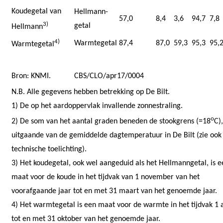
Koudegetal van
Hellmann-
57,0
8,4
3,6
94,7
7,8
3)
getal
Hellmann
4)
Warmtegetal
87,4
87,0
59,3
95,3
95,
Warmtegetal
Bron: KNMI.
CBS/CLO/apr17/0004
N.B. Alle gegevens hebben betrekking op De Bilt.
1) De op het aardoppervlak invallende zonnestraling.
o
2) De som van het aantal graden beneden de stookgrens (=18
C),
uitgaande van de gemiddelde dagtemperatuur in De Bilt (zie ook
technische toelichting).
3) Het koudegetal, ook wel aangeduid als het Hellmanngetal, is e
maat voor de koude in het tijdvak van 1 november van het
voorafgaande jaar tot en met 31 maart van het genoemde jaar.
4) Het warmtegetal is een maat voor de warmte in het tijdvak 1 a
tot en met 31 oktober van het genoemde jaar.