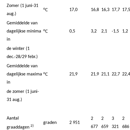
Zomer (1 juni-31
o
17,0
16,8
16,3
17,7
17,
C
aug.)
Gemiddelde van
o
dagelijkse minima
0,5
3,2
2,1
-1,5
1,2
C
in
de winter (1
dec.-28/29 febr.)
Gemiddelde van
o
dagelijkse maxima
21,9
21,9
21,1
22,7
22,
C
in
de zomer (1 juni-
31 aug.)
Aantal
2
2
3
2
graden
2 951
2)
677
659
321
686
graaddagen