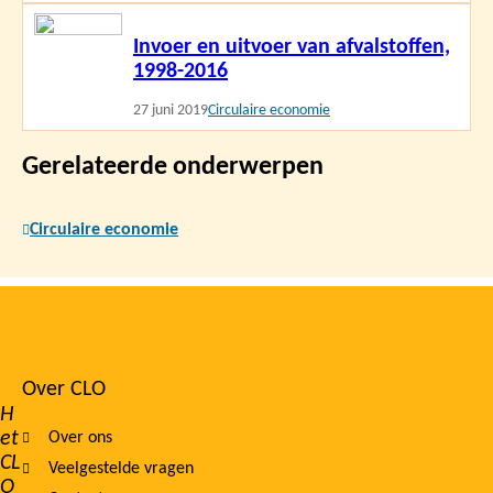
Lees
Invoer en uitvoer van afvalstoffen,
meer
1998-2016
27 juni 2019
Circulaire economie
Gerelateerde onderwerpen
Circulaire economie
Over CLO
Footer
H
et
Over ons
navigation
CL
Veelgestelde vragen
O