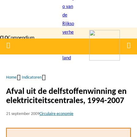
Overslaan
en
naar
de
CLO
Compendium
inhoud
Home
Men
gaan
|
voor de
Leefomgeving
Home
Indicatoren
Kruimelpad
Afval uit de delfstoffenwinning en
elektriciteitscentrales, 1994-2007
21 september 2009
Circulaire economie