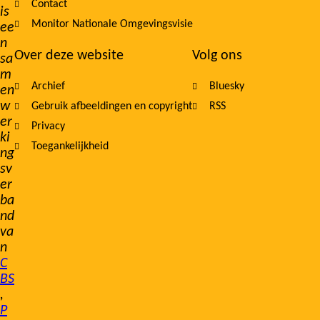
Contact
is
Monitor Nationale Omgevingsvisie
ee
n
Over deze website
Volg ons
sa
m
Archief
Bluesky
en
w
Gebruik afbeeldingen en copyright
RSS
er
Privacy
ki
Toegankelijkheid
ng
sv
er
ba
nd
va
n
C
BS
,
P