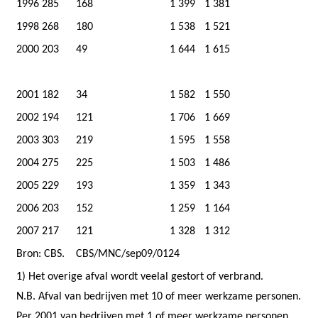
1996
285
168
1 399
1 381
1998
268
180
1 538
1 521
2000
203
49
1 644
1 615
2001
182
34
1 582
1 550
2002
194
121
1 706
1 669
2003
303
219
1 595
1 558
2004
275
225
1 503
1 486
2005
229
193
1 359
1 343
2006
203
152
1 259
1 164
2007
217
121
1 328
1 312
Bron: CBS.
CBS/MNC/sep09/0124
1) Het overige afval wordt veelal gestort of verbrand.
N.B. Afval van bedrijven met 10 of meer werkzame personen.
Per 2001 van bedrijven met 1 of meer werkzame personen.