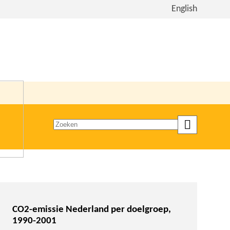
Bekijk
English
de
site
in
het
Engels
Zoeken
op
trefwoord
CO2-emissie Nederland per doelgroep,
1990-2001