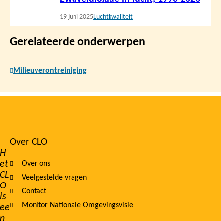
meer
19 juni 2025
Luchtkwaliteit
Gerelateerde onderwerpen
Milieuverontreiniging
Over CLO
Footer
H
et
Over ons
navigation
CL
Veelgestelde vragen
O
Contact
is
Monitor Nationale Omgevingsvisie
ee
n