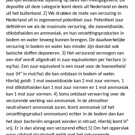
jaarlijks wisselende bijtelling op basis van meetgegevens. De
depositie uit deze categorie komt deels uit Nederland en deels
uit het buitenland. 2] We drukken de mate van verzuring in
Nederland uit in zogenoemd potentieel zuur. Potentieel zuur
definiëren we als de maximale verzuring, die zwaveldioxide,
stikstofoxiden en ammoniak, en hun omzettingsproducten in
bodem en water teweeg kunnen brengen. De daadwerkelijke
verzuring in bodem en water kan minder zijn doordat ook
basische stoffen deponeren. 3] Het verzurend vermogen van
een stof wordt uitgedrukt in zuur-equivalenten per hectare (z-
eq/ha). Een zuur-equivalent is een maat voor de hoeveelheid
+
zuur (H
in mol/ha) die kan ontstaan in bodem of water.
Hierbij geldt: 1 mol zwaveldioxide kan 2 mol zuur vormen, 1
mol stikstofoxiden kan 1 mol zuur vormen en 1 mol ammoniak
kan 1 mol zuur vormen. 4] Soms ontstaat verwarring over de
verzurende werking van ammoniak. In de atmosfeer
neutraliseert ammoniak zuren. Komt ammoniak (of het
omzettingsproduct ammonium) echter in de bodem dan kan
+
het door bacteriën omgezet worden in nitraat. Hierbij komt H
vrij. Er is dan alsnog een verzurend effect.5] Om het oppervlak
waar uitstoot plaatsvindt gelijk met het ontvangende