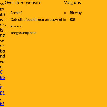
Over deze website
Volg ons
sa
m
Archief
Bluesky
en
w
Gebruik afbeeldingen en copyright
RSS
er
Privacy
ki
Toegankelijkheid
ng
sv
er
ba
nd
va
n
C
BS
,
P
BL
,
RI