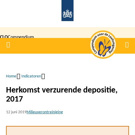
Overslaan
en
naar
de
CLO
Compendium
inhoud
Home
Men
gaan
|
voor de
Leefomgeving
Home
Indicatoren
Kruimelpad
Herkomst verzurende depositie,
2017
12 juni 2019
Milieuverontreiniging