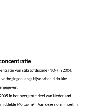
concentratie
entratie van stikstofdioxide (NO
) in 2004,
2
 verhogingen langs bijvoorbeeld drukke
eergegeven.
 2005 in het overgrote deel van Nederland
emiddelde (40 µg/m
3
). Aan deze norm moet in