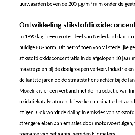
uurwaarden boven de 200 µg/m
3
ruim onder de geste
Ontwikkeling stikstofdioxideconcent
In 1990 lag in een groter deel van Nederland dan nu 
huidige EU-norm. Dit betrof toen vooral stedelijke 
stikstofdioxideconcentratie in de afgelopen 10 jaar m
maatregelen bij de doelgroepen verkeer, industrie en
de laatste jaren op de straatstations achter bij de land
Mogelijk is er een verband met de introductie van fij
oxidatiekatalysatoren, bij welke combinatie het aandee
stijgen. Ook wordt de daling in emissies van stikstof
strengere eisen aan emissies door motorvoertuigen,
toename van het aantal gereden kilometers.