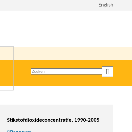
Bekijk
English
de
site
in
het
Engels
Zoeken
op
trefwoord
Stikstofdioxideconcentratie, 1990-2005