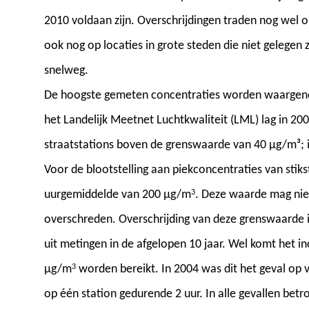
2010 voldaan zijn. Overschrijdingen traden nog wel 
ook nog op locaties in grote steden die niet gelegen z
snelweg.
De hoogste gemeten concentraties worden waargeno
het Landelijk Meetnet Luchtkwaliteit (LML) lag in 2
straatstations boven de grenswaarde van 40 µg/m³; 
Voor de blootstelling aan piekconcentraties van sti
uurgemiddelde van 200 µg/m
3
. Deze waarde mag nie
overschreden. Overschrijding van deze grenswaarde is
uit metingen in de afgelopen 10 jaar. Wel komt het 
µg/m
3
worden bereikt. In 2004 was dit het geval op v
op één station gedurende 2 uur. In alle gevallen betr