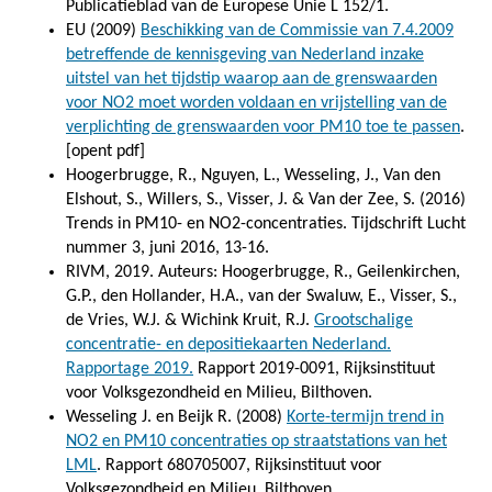
Publicatieblad van de Europese Unie L 152/1.
EU (2009)
Beschikking van de Commissie van 7.4.2009
betreffende de kennisgeving van Nederland inzake
uitstel van het tijdstip waarop aan de grenswaarden
voor NO2 moet worden voldaan en vrijstelling van de
verplichting de grenswaarden voor PM10 toe te passen
.
[opent pdf]
Hoogerbrugge, R., Nguyen, L., Wesseling, J., Van den
Elshout, S., Willers, S., Visser, J. & Van der Zee, S. (2016)
Trends in PM10- en NO2-concentraties. Tijdschrift Lucht
nummer 3, juni 2016, 13-16.
RIVM, 2019. Auteurs: Hoogerbrugge, R., Geilenkirchen,
G.P., den Hollander, H.A., van der Swaluw, E., Visser, S.,
de Vries, W.J. & Wichink Kruit, R.J.
Grootschalige
concentratie- en depositiekaarten Nederland.
Rapportage 2019.
Rapport 2019-0091, Rijksinstituut
voor Volksgezondheid en Milieu, Bilthoven.
Wesseling J. en Beijk R. (2008)
Korte-termijn trend in
NO2 en PM10 concentraties op straatstations van het
LML
. Rapport 680705007, Rijksinstituut voor
Volksgezondheid en Milieu, Bilthoven.