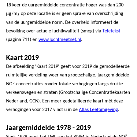
18 keer de uurgemiddelde concentratie hoger was dan 200
µg/m
op deze locatie is er geen sprake van overschrijding
3
van de uurgemiddelde norm. De overheid informeert de
bevolking over actuele luchtkwaliteit (smog) via
Teletekst
(pagina 711) en
www.luchtmeetnet.nl
.
Kaart 2019
De afbeelding 'Kaart 2019' geeft voor 2019 de gemodelleerde
ruimtelijke verdeling weer van grootschalige, jaargemiddelde
2
NO
-concentraties zonder lokale verhogingen langs drukke
verkeerswegen en straten (Grootschalige Concentratiekaarten
Nederland, GCN). Een meer gedetailleerde kaart mét deze
verhogingen voor 2017 vindt u in de
Atlas Leefomgeving
.
Jaargemiddelde 1978 - 2019
2
Sinds 1978 meet het LML van het RIVM in Nederland de NO
-