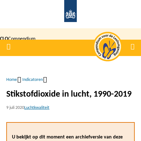
Overslaan
en
naar
de
CLO
Compendium
inhoud
Home
Men
gaan
|
voor de
Leefomgeving
Home
Indicatoren
Kruimelpad
Stikstofdioxide in lucht, 1990-2019
9 juli 2020
Luchtkwaliteit
U bekijkt op dit moment een archiefversie van deze