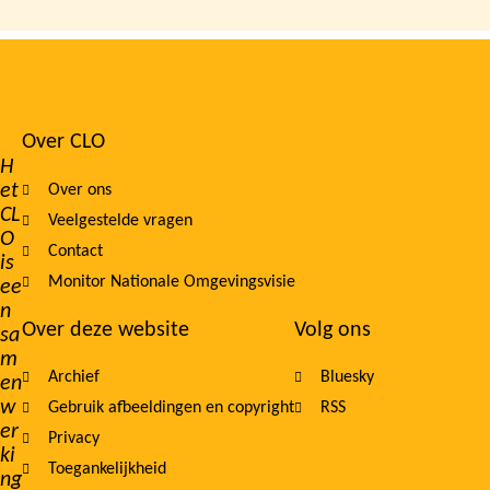
Over CLO
Footer
H
et
Over ons
navigation
CL
Veelgestelde vragen
O
Contact
is
Monitor Nationale Omgevingsvisie
ee
n
Over deze website
Volg ons
sa
m
Archief
Bluesky
en
w
Gebruik afbeeldingen en copyright
RSS
er
Privacy
ki
Toegankelijkheid
ng