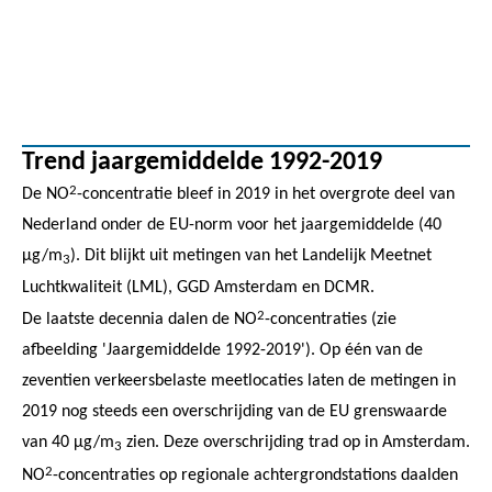
Trend jaargemiddelde 1992-2019
2
De NO
-concentratie bleef in 2019 in het overgrote deel van
Nederland onder de EU-norm voor het jaargemiddelde (40
µg/m
). Dit blijkt uit metingen van het Landelijk Meetnet
3
Luchtkwaliteit (LML), GGD Amsterdam en DCMR.
2
De laatste decennia dalen de NO
-concentraties (zie
afbeelding 'Jaargemiddelde 1992-2019'). Op één van de
zeventien verkeersbelaste meetlocaties laten de metingen in
2019 nog steeds een overschrijding van de EU grenswaarde
van 40 µg/m
zien. Deze overschrijding trad op in Amsterdam.
3
2
NO
-concentraties op regionale achtergrondstations daalden