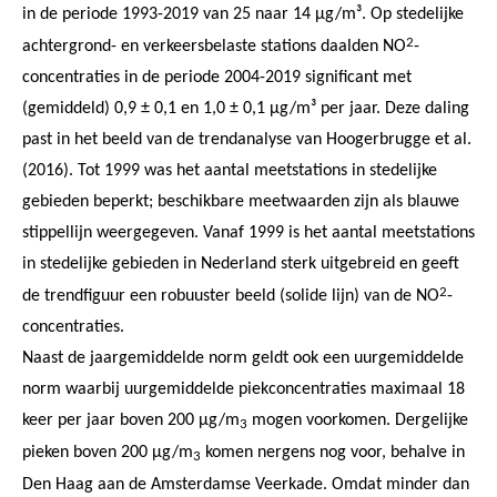
in de periode 1993-2019 van 25 naar 14 µg/m³. Op stedelijke
2
achtergrond- en verkeersbelaste stations daalden NO
-
concentraties in de periode 2004-2019 significant met
(gemiddeld) 0,9 ± 0,1 en 1,0 ± 0,1 µg/m³ per jaar. Deze daling
past in het beeld van de trendanalyse van Hoogerbrugge et al.
(2016). Tot 1999 was het aantal meetstations in stedelijke
gebieden beperkt; beschikbare meetwaarden zijn als blauwe
stippellijn weergegeven. Vanaf 1999 is het aantal meetstations
in stedelijke gebieden in Nederland sterk uitgebreid en geeft
2
de trendfiguur een robuuster beeld (solide lijn) van de NO
-
concentraties.
Naast de jaargemiddelde norm geldt ook een uurgemiddelde
norm waarbij uurgemiddelde piekconcentraties maximaal 18
keer per jaar boven 200 µg/m
mogen voorkomen. Dergelijke
3
pieken boven 200 µg/m
komen nergens nog voor, behalve in
3
Den Haag aan de Amsterdamse Veerkade. Omdat minder dan