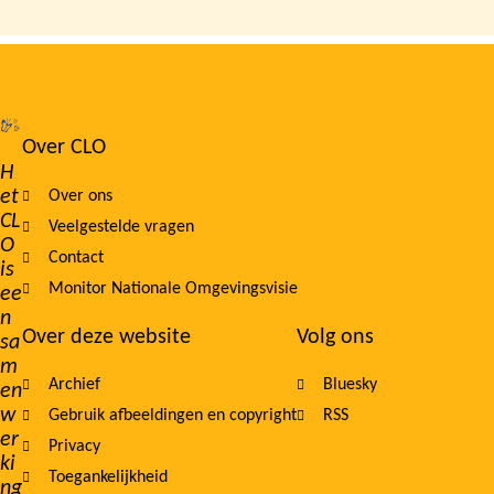
Over CLO
Footer
H
et
Over ons
navigation
CL
Veelgestelde vragen
O
Contact
is
Monitor Nationale Omgevingsvisie
ee
n
Over deze website
Volg ons
sa
m
Archief
Bluesky
en
w
Gebruik afbeeldingen en copyright
RSS
er
Privacy
ki
Toegankelijkheid
ng