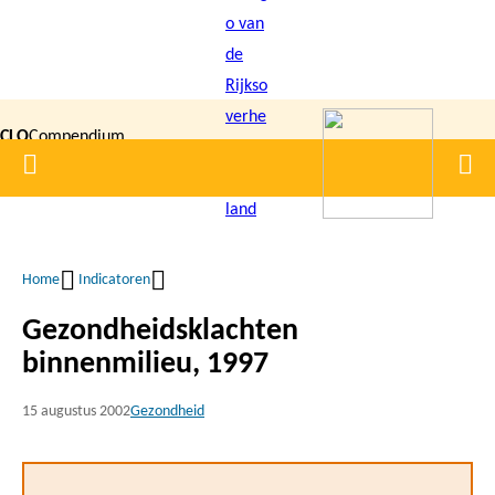
Overslaan
en
naar
de
CLO
Compendium
inhoud
Home
Men
gaan
|
voor de
Leefomgeving
Home
Indicatoren
Kruimelpad
Gezondheidsklachten
binnenmilieu, 1997
15 augustus 2002
Gezondheid