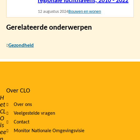
regionale luchthavens, 2010 - 2022
12 augustus 2024
Bouwen en wonen
Gerelateerde onderwerpen
Gezondheid
Over CLO
Footer
H
et
Over ons
navigation
CL
Veelgestelde vragen
O
Contact
is
Monitor Nationale Omgevingsvisie
ee
n