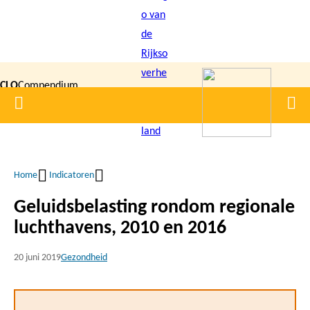
Overslaan
en
naar
de
CLO
Compendium
inhoud
Home
Men
gaan
|
voor de
Leefomgeving
Home
Indicatoren
Kruimelpad
Geluidsbelasting rondom regionale
luchthavens, 2010 en 2016
20 juni 2019
Gezondheid