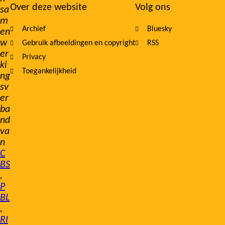
Over deze website
Volg ons
sa
m
Archief
Bluesky
en
w
Gebruik afbeeldingen en copyright
RSS
er
Privacy
ki
Toegankelijkheid
ng
sv
er
ba
nd
va
n
C
BS
,
P
BL
,
RI