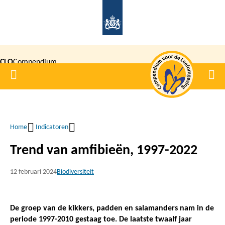
Overslaan
en
naar
de
CLO
Compendium
inhoud
Home
Men
gaan
|
voor de
Leefomgeving
Home
Indicatoren
Kruimelpad
Trend van amfibieën, 1997-2022
12 februari 2024
Biodiversiteit
De groep van de kikkers, padden en salamanders nam in de
periode 1997-2010 gestaag toe. De laatste twaalf jaar