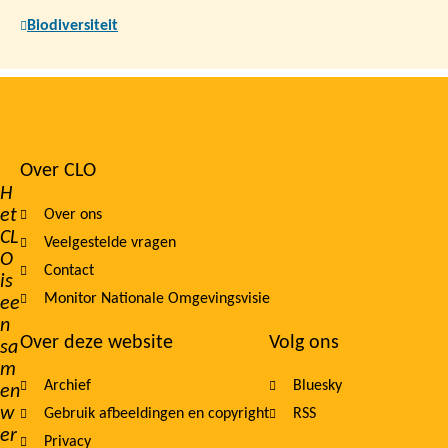
Biodiversiteit
Over CLO
Footer
H
et
Over ons
navigation
CL
Veelgestelde vragen
O
Contact
is
Monitor Nationale Omgevingsvisie
ee
n
Over deze website
Volg ons
sa
m
Archief
Bluesky
en
w
Gebruik afbeeldingen en copyright
RSS
er
Privacy