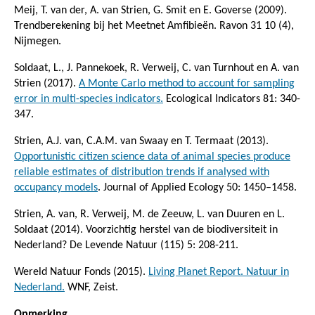
Meij, T. van der, A. van Strien, G. Smit en E. Goverse (2009).
Trendberekening bij het Meetnet Amfibieën. Ravon 31 10 (4),
Nijmegen.
Soldaat, L., J. Pannekoek, R. Verweij, C. van Turnhout en A. van
Strien (2017).
A Monte Carlo method to account for sampling
error in multi-species indicators.
Ecological Indicators 81: 340-
347.
Strien, A.J. van, C.A.M. van Swaay en T. Termaat (2013).
Opportunistic citizen science data of animal species produce
reliable estimates of distribution trends if analysed with
occupancy models
. Journal of Applied Ecology 50: 1450–1458.
Strien, A. van, R. Verweij, M. de Zeeuw, L. van Duuren en L.
Soldaat (2014). Voorzichtig herstel van de biodiversiteit in
Nederland? De Levende Natuur (115) 5: 208-211.
Wereld Natuur Fonds (2015).
Living Planet Report. Natuur in
Nederland.
WNF, Zeist.
Opmerking