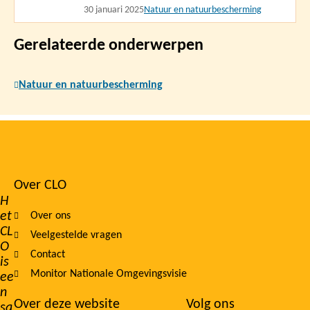
30 januari 2025
Natuur en natuurbescherming
Gerelateerde onderwerpen
Natuur en natuurbescherming
Over CLO
Footer
H
et
Over ons
navigation
CL
Veelgestelde vragen
O
Contact
is
Monitor Nationale Omgevingsvisie
ee
n
Over deze website
Volg ons
sa