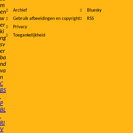
m
Archief
Bluesky
en
w
Gebruik afbeeldingen en copyright
RSS
er
Privacy
ki
Toegankelijkheid
ng
sv
er
ba
nd
va
n
C
BS
,
P
BL
,
RI
V