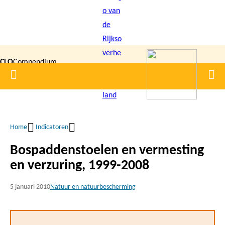
Overslaan
en
naar
de
CLO
Compendium
inhoud
Home
Men
gaan
|
voor de
Leefomgeving
Home
Indicatoren
Kruimelpad
Bospaddenstoelen en vermesting
en verzuring, 1999-2008
5 januari 2010
Natuur en natuurbescherming