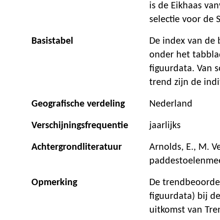
is de Eikhaas va
selectie voor de 
Basistabel
De index van de 
onder het tabbla
figuurdata. Van
trend zijn de in
Geografische verdeling
Nederland
Verschijningsfrequentie
jaarlijks
Achtergrondliteratuur
Arnolds, E., M. V
paddestoelenmeet
Opmerking
De trendbeoordel
figuurdata) bij 
uitkomst van Tren