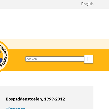
Bekijk
English
de
site
in
het
Engels
Zoeken
op
trefwoord
Bospaddenstoelen, 1999-2012