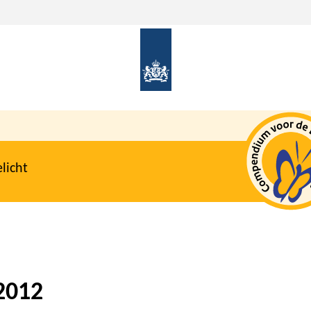
licht
2012