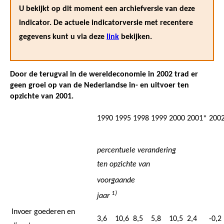
U bekijkt op dit moment een archiefversie van deze
indicator. De actuele indicatorversie met recentere
gegevens kunt u via deze
link
bekijken.
Door de terugval in de wereldeconomie in 2002 trad er
geen groei op van de Nederlandse in- en uitvoer ten
opzichte van 2001.
1990
1995
1998
1999
2000
2001*
200
percentuele verandering
ten opzichte van
voorgaande
1)
jaar
Invoer goederen en
3,6
10,6
8,5
5,8
10,5
2,4
-0,2