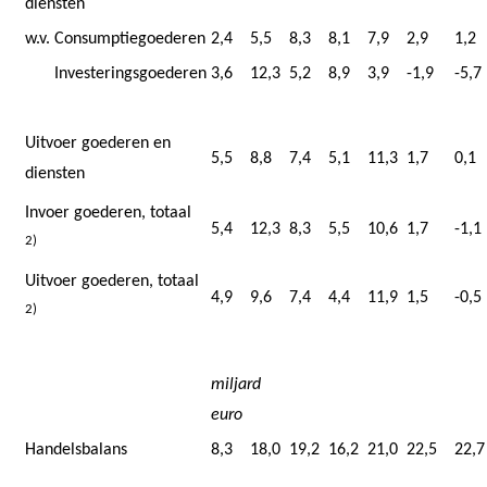
diensten
w.v.
Consumptiegoederen
2,4
5,5
8,3
8,1
7,9
2,9
1,2
Investeringsgoederen
3,6
12,3
5,2
8,9
3,9
-1,9
-5,7
Uitvoer goederen en
5,5
8,8
7,4
5,1
11,3
1,7
0,1
diensten
Invoer goederen, totaal
5,4
12,3
8,3
5,5
10,6
1,7
-1,1
2)
Uitvoer goederen, totaal
4,9
9,6
7,4
4,4
11,9
1,5
-0,5
2)
miljard
euro
Handelsbalans
8,3
18,0
19,2
16,2
21,0
22,5
22,7