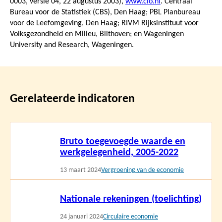
0003, versie 04,
22 augustus 2003
),
www.clo.nl
. Centraal
Bureau voor de Statistiek (CBS), Den Haag; PBL Planbureau
voor de Leefomgeving, Den Haag; RIVM Rijksinstituut voor
Volksgezondheid en Milieu, Bilthoven; en Wageningen
University and Research, Wageningen.
Gerelateerde indicatoren
Lees
Bruto toegevoegde waarde en
meer
werkgelegenheid, 2005-2022
13 maart 2024
Vergroening van de economie
Lees
Nationale rekeningen (toelichting)
meer
24 januari 2024
Circulaire economie