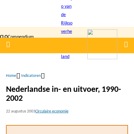
Overslaan
en
naar
de
CLO
Compendium
inhoud
Home
Men
gaan
|
voor de
Leefomgeving
Home
Indicatoren
Kruimelpad
Nederlandse in- en uitvoer, 1990-
2002
22 augustus 2003
Circulaire economie