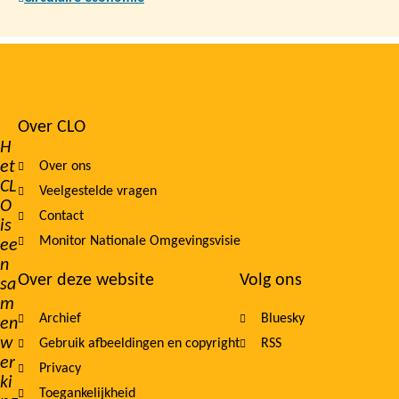
Over CLO
Footer
H
et
Over ons
navigation
CL
Veelgestelde vragen
O
Contact
is
Monitor Nationale Omgevingsvisie
ee
n
Over deze website
Volg ons
sa
m
Archief
Bluesky
en
w
Gebruik afbeeldingen en copyright
RSS
er
Privacy
ki
Toegankelijkheid