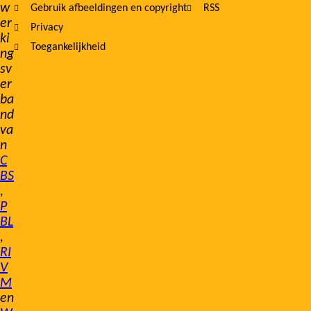
w
Gebruik afbeeldingen en copyright
RSS
er
Privacy
ki
Toegankelijkheid
ng
sv
er
ba
nd
va
n
C
BS
,
P
BL
,
RI
V
M
en