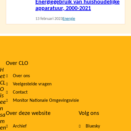
Energiegebruik van huishoudelijke
meer
apparatuur, 2000-2021
13 februari 2023
Energie
Over CLO
Footer
H
et
Over ons
navigation
CL
Veelgestelde vragen
O
Contact
is
Monitor Nationale Omgevingsvisie
ee
n
Over deze website
Volg ons
sa
m
Archief
Bluesky
en