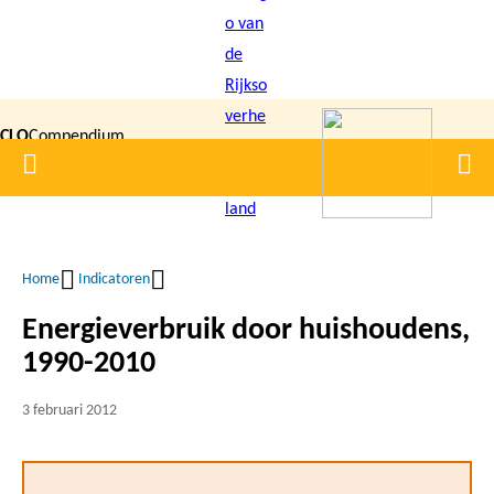
Overslaan
en
naar
de
CLO
Compendium
inhoud
Home
Men
gaan
|
voor de
Leefomgeving
Home
Indicatoren
Kruimelpad
Energieverbruik door huishoudens,
1990-2010
3 februari 2012