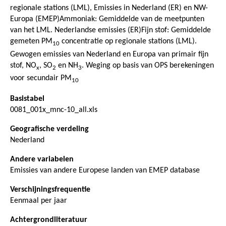
regionale stations (LML), Emissies in Nederland (ER) en NW-
Europa (EMEP)Ammoniak: Gemiddelde van de meetpunten
van het LML. Nederlandse emissies (ER)Fijn stof: Gemiddelde
gemeten PM
concentratie op regionale stations (LML).
10
Gewogen emissies van Nederland en Europa van primair fijn
stof, NO
, SO
en NH
. Weging op basis van OPS berekeningen
x
2
3
voor secundair PM
10
Basistabel
0081_001x_mnc-10_all.xls
Geografische verdeling
Nederland
Andere variabelen
Emissies van andere Europese landen van EMEP database
Verschijningsfrequentie
Eenmaal per jaar
Achtergrondliteratuur