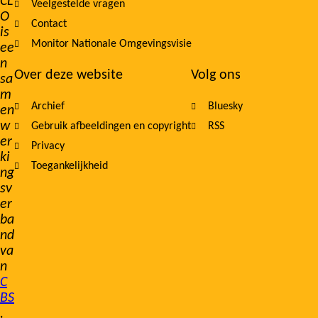
CL
Veelgestelde vragen
O
Contact
is
Monitor Nationale Omgevingsvisie
ee
n
Over deze website
Volg ons
sa
m
Archief
Bluesky
en
w
Gebruik afbeeldingen en copyright
RSS
er
Privacy
ki
Toegankelijkheid
ng
sv
er
ba
nd
va
n
C
BS
,