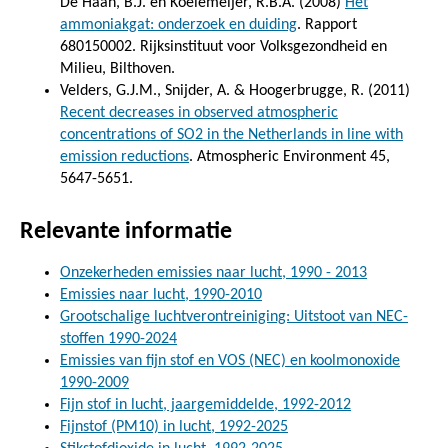
De Haan, B.J. en Koelemeijer, R.B.A. (2008)
Het
ammoniakgat: onderzoek en duiding
. Rapport
680150002. Rijksinstituut voor Volksgezondheid en
Milieu, Bilthoven.
Velders, G.J.M., Snijder, A. & Hoogerbrugge, R. (2011)
Recent decreases in observed atmospheric
concentrations of SO2 in the Netherlands in line with
emission reductions
. Atmospheric Environment 45,
5647-5651.
Relevante informatie
Onzekerheden emissies naar lucht, 1990 - 2013
Emissies naar lucht, 1990-2010
Grootschalige luchtverontreiniging: Uitstoot van NEC-
stoffen 1990-2024
Emissies van fijn stof en VOS (NEC) en koolmonoxide
1990-2009
Fijn stof in lucht, jaargemiddelde, 1992-2012
Fijnstof (PM10) in lucht, 1992-2025