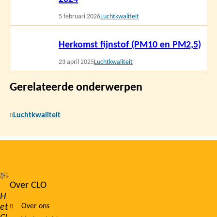
5 februari 2026
Luchtkwaliteit
Lees
Herkomst fijnstof (PM10 en PM2,5)
meer
23 april 2025
Luchtkwaliteit
Gerelateerde onderwerpen
Luchtkwaliteit
Over CLO
Footer
H
et
Over ons
navigation