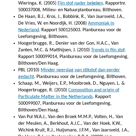
Wieringa, K. (2005)
Fijn stof nader bekeken
. Rapportnr.
500037008, Milieu- en Natuurplanbureau, Bilthoven.
De Haan, B.J., Kros, J., Bobbink, R., Van Jaarsveld, J.A.,
De Vries, W. en Noordijk, H. (2008)
Ammoniak in
Nederland
. Rapport 500125003. Planbureau voor de
Leefomgeving, Bilthoven.
Hoogerbrugge, R., Denier van der Gon, H.A.C., Van
Zanten, M.C. & Matthijsen, J. (2010)
Trends in fijn stof
.
Rapport 500099014, Planbureau voor de Leefomgeving,
Bilthoven/Den Haag.
PBL (2010)
Minder neerslag van stikstof dan eerder
gedacht
. Planbureau voor de Leefomgeving, Bilthoven.
Schaap, M., Weijers, E.P., Mooibroek, D., Nguyen, L. &
Hoogerbrugge, R. (2010)
Composition and origin of
Particulate Matter in the Netherlands
. Rapport
500099007, Planbureau voor de Leefomgeving,
Bilthoven/Den Haag.
Van Pul W.A.J., Van den Broek M.M.P., Volten, H., Van
der Meulen, A., Berkhout, A.J.C., Van der Hoek, K.W.,
Wichink Kruit, R.J., Huijsmans, J.F.M., Van Jaarsveld, J.A.,