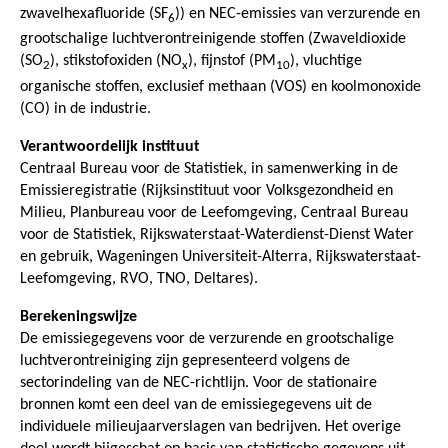
zwavelhexafluoride (SF
)) en NEC-emissies van verzurende en
6
grootschalige luchtverontreinigende stoffen (Zwaveldioxide
(SO
), stikstofoxiden (NO
), fijnstof (PM
), vluchtige
2
x
10
organische stoffen, exclusief methaan (VOS) en koolmonoxide
(CO) in de industrie.
Verantwoordelijk instituut
Centraal Bureau voor de Statistiek, in samenwerking in de
Emissieregistratie (Rijksinstituut voor Volksgezondheid en
Milieu, Planbureau voor de Leefomgeving, Centraal Bureau
voor de Statistiek, Rijkswaterstaat-Waterdienst-Dienst Water
en gebruik, Wageningen Universiteit-Alterra, Rijkswaterstaat-
Leefomgeving, RVO, TNO, Deltares).
Berekeningswijze
De emissiegegevens voor de verzurende en grootschalige
luchtverontreiniging zijn gepresenteerd volgens de
sectorindeling van de NEC-richtlijn. Voor de stationaire
bronnen komt een deel van de emissiegegevens uit de
individuele milieujaarverslagen van bedrijven. Het overige