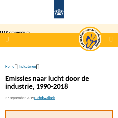
Overslaan
en
naar
de
CLO
Compendium
inhoud
Home
Men
gaan
|
voor de
Leefomgeving
Home
Indicatoren
Kruimelpad
Emissies naar lucht door de
industrie, 1990-2018
27 september 2019
Luchtkwaliteit