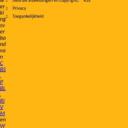
w
Gebruik afbeeldingen en copyright
RSS
er
Privacy
ki
Toegankelijkheid
ng
sv
er
ba
nd
va
n
C
BS
,
P
BL
,
RI
V
M
en
W