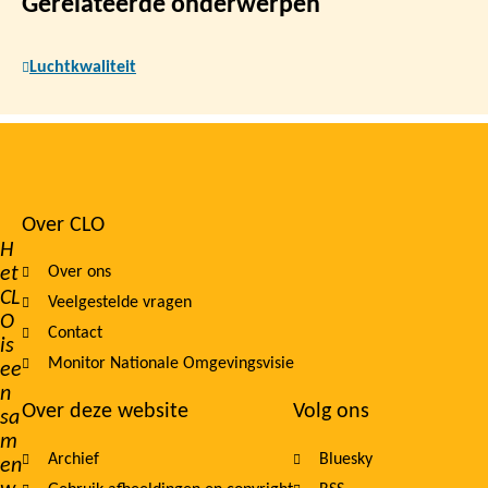
Gerelateerde onderwerpen
Luchtkwaliteit
Over CLO
Footer
H
et
Over ons
navigation
CL
Veelgestelde vragen
O
Contact
is
Monitor Nationale Omgevingsvisie
ee
n
Over deze website
Volg ons
sa
m
Archief
Bluesky
en