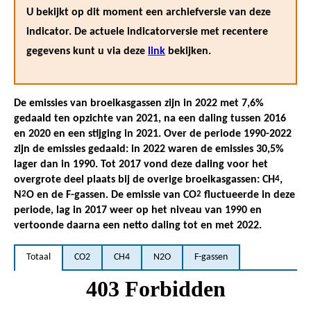
U bekijkt op dit moment een archiefversie van deze
indicator. De actuele indicatorversie met recentere
gegevens kunt u via deze
link
bekijken.
De emissies van broeikasgassen zijn in 2022 met 7,6%
gedaald ten opzichte van 2021, na een daling tussen 2016
en 2020 en een stijging in 2021. Over de periode 1990-2022
zijn de emissies gedaald: in 2022 waren de emissies 30,5%
lager dan in 1990. Tot 2017 vond deze daling voor het
overgrote deel plaats bij de overige broeikasgassen: CH
4
,
N
2
O en de F-gassen. De emissie van CO
2
fluctueerde in deze
periode, lag in 2017 weer op het niveau van 1990 en
vertoonde daarna een netto daling tot en met 2022.
Totaal
CO2
CH4
N2O
F-gassen