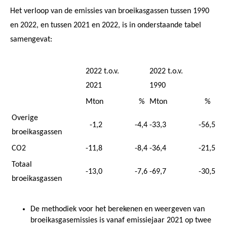
Het verloop van de emissies van broeikasgassen tussen 1990
en 2022, en tussen 2021 en 2022, is in onderstaande tabel
samengevat:
2022 t.o.v.
2022 t.o.v.
2021
1990
Mton
%
Mton
%
Overige
-1,2
-4,4
-33,3
-56,5
broeikasgassen
CO2
-11,8
-8,4
-36,4
-21,5
Totaal
-13,0
-7,6
-69,7
-30,5
broeikasgassen
De methodiek voor het berekenen en weergeven van
broeikasgasemissies is vanaf emissiejaar 2021 op twee