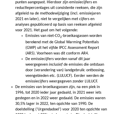
punten aangepast. Hierdoor zijn emissiecijfers en
reductiepercentages uit consistente reeksen, die zijn
afgeleid na de methodewijziging (incl. emissiejaren
2021 en later), niet te vergelijken met cijfers en
analyses gepubliceerd op basis van reeksen afgeleid
voor 2021. Het gaat om het volgende:
Emissies van niet-CO
-broeikasgassen worden
2
berekend met de Global Warming Potentials
(GWP) uit het vijfde IPCC Assessment Report
(AR5). Voorheen was dit conform AR4.
De emissiecijfers worden vanaf dit jaar
weergegeven
inclusief
de emissies die ontstaan
door (verandering van) landgebruik: ontbossing,
veengebieden etc. (LULUCF). Eerder werden de
emissiecijfers weergegeven zonder LULUCF.
De emissies van broeikasgassen zijn, na een piek in
1996, tot 2020 ieder jaar gedaald, in 2021 weer iets
gestegen en in 2022 weer gedaald. De emissies waren
30,5% lager in 2022, ten opzichte van 1990. De
doelstelling (‘Urgendadoel’) voor 2020 ten opzichte van