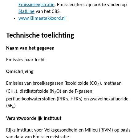
Emissieregistratie
. Emissiecijfers zijn ook te vinden op
StatLine
van het CBS.
www.Klimaatakkoord.nl
Technische toelichting
Naam van het gegeven
Emissies naar lucht
Omschrijving
Emissies van broeikasgassen (kooldioxide (CO
), methaan
2
(CH
), distikstofoxide (N
O) en de F-gassen
4
2
perfluorkoolwaterstoffen (PFK’s, HFK’s) en zwavelhexafluoride
(SF
)
6
Verantwoordelijk instituut
Rijks Instituut voor Volksgezondheid en Milieu (RIVM) op basis
van data van Emissieregistratie.