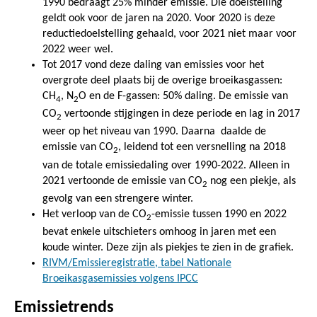
1990 bedraagt 25% minder emissie. Die doelstelling
geldt ook voor de jaren na 2020. Voor 2020 is deze
reductiedoelstelling gehaald, voor 2021 niet maar voor
2022 weer wel.
Tot 2017 vond deze daling van emissies voor het
overgrote deel plaats bij de overige broeikasgassen:
CH
, N
O en de F-gassen: 50% daling. De emissie van
4
2
CO
vertoonde stijgingen in deze periode en lag in 2017
2
weer op het niveau van 1990. Daarna daalde de
emissie van CO
, leidend tot een versnelling na 2018
2
van de totale emissiedaling over 1990-2022. Alleen in
2021 vertoonde de emissie van CO
nog een piekje, als
2
gevolg van een strengere winter.
Het verloop van de CO
-emissie tussen 1990 en 2022
2
bevat enkele uitschieters omhoog in jaren met een
koude winter. Deze zijn als piekjes te zien in de grafiek.
RIVM/Emissieregistratie, tabel Nationale
Broeikasgasemissies volgens IPCC
Emissietrends