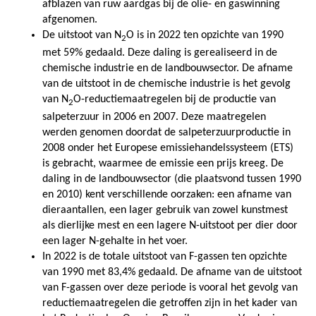
afblazen van ruw aardgas bij de olie- en gaswinning
afgenomen.
De uitstoot van N
O is in 2022 ten opzichte van 1990
2
met 59% gedaald. Deze daling is gerealiseerd in de
chemische industrie en de landbouwsector. De afname
van de uitstoot in de chemische industrie is het gevolg
van N
O-reductiemaatregelen bij de productie van
2
salpeterzuur in 2006 en 2007. Deze maatregelen
werden genomen doordat de salpeterzuurproductie in
2008 onder het Europese emissiehandelssysteem (ETS)
is gebracht, waarmee de emissie een prijs kreeg. De
daling in de landbouwsector (die plaatsvond tussen 1990
en 2010) kent verschillende oorzaken: een afname van
dieraantallen, een lager gebruik van zowel kunstmest
als dierlijke mest en een lagere N-uitstoot per dier door
een lager N-gehalte in het voer.
In 2022 is de totale uitstoot van F-gassen ten opzichte
van 1990 met 83,4% gedaald. De afname van de uitstoot
van F-gassen over deze periode is vooral het gevolg van
reductiemaatregelen die getroffen zijn in het kader van