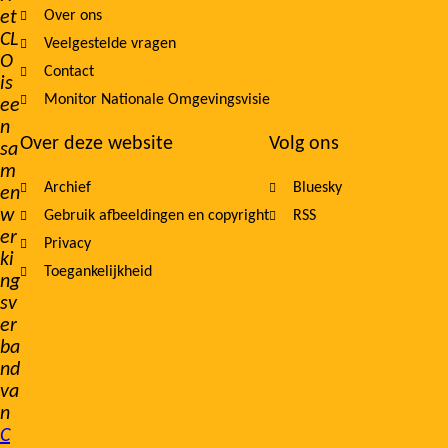
et
Over ons
navigation
CL
Veelgestelde vragen
O
Contact
is
Monitor Nationale Omgevingsvisie
ee
n
Over deze website
Volg ons
sa
m
Archief
Bluesky
en
w
Gebruik afbeeldingen en copyright
RSS
er
Privacy
ki
Toegankelijkheid
ng
sv
er
ba
nd
va
n
C