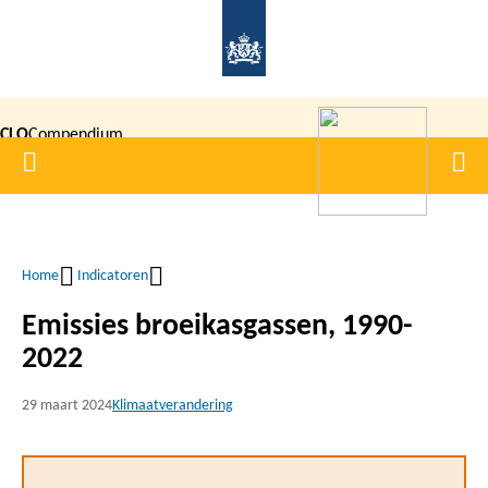
Overslaan
en
naar
de
CLO
Compendium
inhoud
Home
Men
gaan
|
voor de
Leefomgeving
Home
Indicatoren
Kruimelpad
Emissies broeikasgassen, 1990-
2022
29 maart 2024
Klimaatverandering