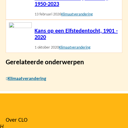
1950-2023
13 februari 2026
Klimaatverandering
Lees
Kans op een Elfstedentocht, 1901 -
meer
2020
1 oktober 2020
Klimaatverandering
Gerelateerde onderwerpen
Klimaatverandering
Over CLO
Footer
H