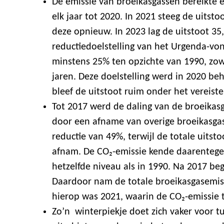
De emissie van broeikasgassen bereikte 
elk jaar tot 2020. In 2021 steeg de uitsto
deze opnieuw. In 2023 lag de uitstoot 35
reductiedoelstelling van het Urgenda-vo
minstens 25% ten opzichte van 1990, zow
jaren. Deze doelstelling werd in 2020 be
bleef de uitstoot ruim onder het vereist
Tot 2017 werd de daling van de broeikas
door een afname van overige broeikasgas
reductie van 49%, terwijl de totale uitst
afnam. De CO₂-emissie kende daarentege
hetzelfde niveau als in 1990. Na 2017 be
Daardoor nam de totale broeikasgasemissi
hierop was 2021, waarin de CO₂-emissie t
Zo’n winterpiekje doet zich vaker voor t