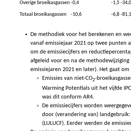
Overige broeikasgassen
-0,4
-1,5
-34,
Totaal broeikasgassen
-10,6
-6,8
-81,
De methodiek voor het berekenen en wee
vanaf emissiejaar 2021 op twee punten a
om de emissiecijfers en reductiepercentag
afgeleid voor en na de methodewijziging m
emissiejaren 2021 en later). Het gaat om
Emissies van niet-CO
-broeikasgass
2
Warming Potentials uit het vijfde I
was dit conform AR4.
De emissiecijfers worden weergege
door (verandering van) landgebruik:
(LULUCF). Eerder werden de emissie