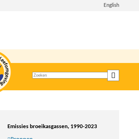
Bekijk
English
de
site
in
het
Engels
Zoeken
op
trefwoord
Emissies broeikasgassen, 1990-2023