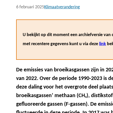
6 februari 2025
Klimaatverandering
U bekijkt op dit moment een archiefversie van d
met recentere gegevens kunt u via deze
link
bek
De emissies van broeikasgassen zijn in 2
van 2022. Over de periode 1990-2023 is de
deze daling voor het overgrote deel plaats
broeikasgassen’ methaan (CH
), distiksto
4
gefluoreerde gassen (F-gassen). De emissi
fluctueerde in deze periode. In 2017 was 