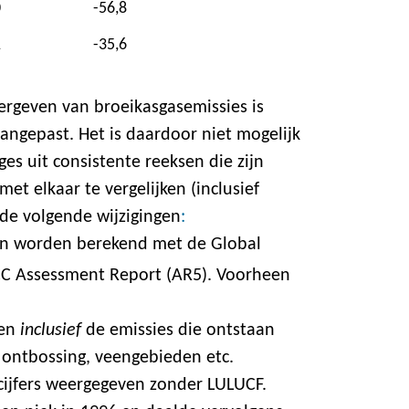
0
-56,8
1
-35,6
rgeven van broeikasgasemissies is
angepast. Het is daardoor niet mogelijk
es uit consistente reeksen die zijn
et elkaar te vergelijken (inclusief
 de volgende wijzigingen
:
en worden berekend met de Global
PCC Assessment Report (AR5). Voorheen
ven
inclusief
de emissies die ontstaan
 ontbossing, veengebieden etc.
cijfers weergegeven zonder LULUCF.