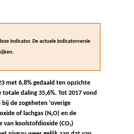
eze indicator. De actuele indicatorversie
ijken.
023 met 6,8% gedaald ten opzichte
 totale daling 35,6%. Tot 2017 vond
 bij de zogeheten ‘overige
foxide of lachgas (N
O) en de
2
e van koolstofdioxide (CO
)
2
het niveau weer gelijk aan dat van