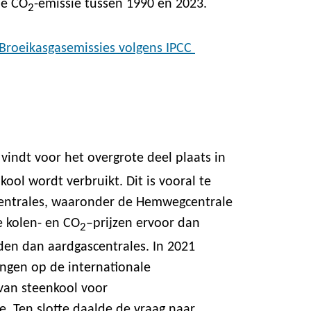
de CO
-emissie tussen 1990 en 2023.
2
 Broeikasgasemissies volgens IPCC
vindt voor het overgrote deel plaats in
kool wordt verbruikt. Dit is vooral te
centrales, waaronder de Hemwegcentrale
 kolen- en CO
–prijzen ervoor dan
2
en dan aardgascentrales. In 2021
ingen op de internationale
van steenkool voor
oe. Ten slotte daalde de vraag naar