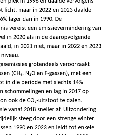
een piek in 1996 en daalde vervolgens
ot licht, maar in 2022 en 2023 daalde
,6% lager dan in 1990. De
nnis vereist een emissievermindering van
el in 2020 als in de daaropvolgende
haald, in 2021 niet, maar in 2022 en 2023
e niveau.
gasemissies grotendeels veroorzaakt
sen (CH₄, N₂O en F-gassen), met een
oot in die periode met slechts 14%
n schommelingen en lag in 2017 op
gon ook de CO₂-uitstoot te dalen.
e vanaf 2018 sneller af. Uitzondering
ijdelijk steeg door een strenge winter.
ussen 1990 en 2023 en leidt tot enkele