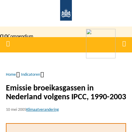
Overslaan
en
naar
de
CLO
Compendium
inhoud
Home
Men
gaan
|
voor de
Leefomgeving
Home
Indicatoren
Kruimelpad
Emissie broeikasgassen in
Nederland volgens IPCC, 1990-2003
10 mei 2005
Klimaatverandering