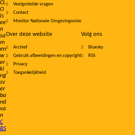
CL
Veelgestelde vragen
O
Contact
is
Monitor Nationale Omgevingsvisie
ee
n
Over deze website
Volg ons
sa
m
Archief
Bluesky
en
w
Gebruik afbeeldingen en copyright
RSS
er
Privacy
ki
Toegankelijkheid
ng
sv
er
ba
nd
va
n
C
BS