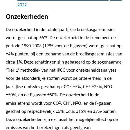
2022
Onzekerheden
De onzekerheid in de totale jaarlijkse broeikasgasemissies
wordt geschat op ±5%. De onzekerheid in de trend over de
periode 1990-2003 (1995 voor de F-gassen) wordt geschat op
±4%-punten, bij een toename van de broeikasgasemissies van
circa 1%. Deze schattingen zijn gebaseerd op de zogenaamde
'Tier 1' methodiek van het IPCC voor onzekerheidsanalyses.
Voor de afzonderlijke stoffen wordt de onzekerheid in de
2
4
2
jaarlijkse emissies geschat op: CO
±5%, CH
±25%, N
O
±50%, en de F-gassen ±50%. De onzekerheid in de
2
4
2
emissietrend wordt voor CO
, CH
, N
O, en de F-gassen
geschat op respectievelijk ±5%, ±6%, ±15% en ±7%-punten.
Deze onzekerheden zijn exclusief het mogelijke effect op de
emissies van herberekeningen als gevolg van