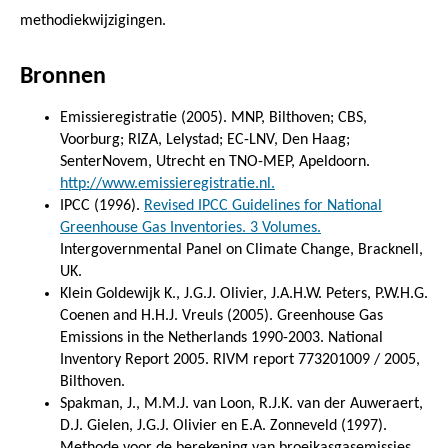
methodiekwijzigingen.
Bronnen
Emissieregistratie (2005). MNP, Bilthoven; CBS,
Voorburg; RIZA, Lelystad; EC-LNV, Den Haag;
SenterNovem, Utrecht en TNO-MEP, Apeldoorn.
http://www.emissieregistratie.nl.
IPCC (1996).
Revised IPCC Guidelines for National
Greenhouse Gas Inventories. 3 Volumes.
Intergovernmental Panel on Climate Change, Bracknell,
UK.
Klein Goldewijk K., J.G.J. Olivier, J.A.H.W. Peters, P.W.H.G.
Coenen and H.H.J. Vreuls (2005). Greenhouse Gas
Emissions in the Netherlands 1990-2003. National
Inventory Report 2005. RIVM report 773201009 / 2005,
Bilthoven.
Spakman, J., M.M.J. van Loon, R.J.K. van der Auweraert,
D.J. Gielen, J.G.J. Olivier en E.A. Zonneveld (1997).
Methode voor de berekening van broeikasgasemissies.