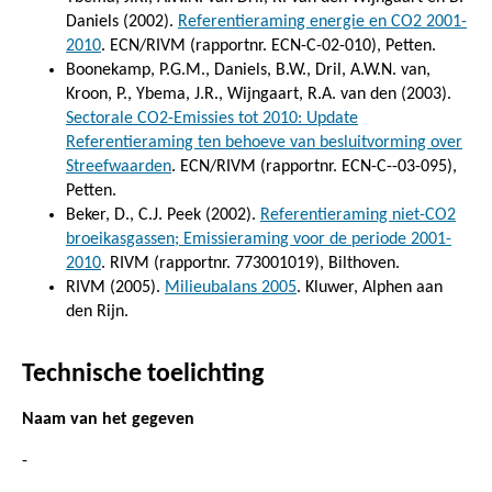
Daniels (2002).
Referentieraming energie en CO2 2001-
2010
. ECN/RIVM (rapportnr. ECN-C-02-010), Petten.
Boonekamp, P.G.M., Daniels, B.W., Dril, A.W.N. van,
Kroon, P., Ybema, J.R., Wijngaart, R.A. van den (2003).
Sectorale CO2-Emissies tot 2010: Update
Referentieraming ten behoeve van besluitvorming over
Streefwaarden
. ECN/RIVM (rapportnr. ECN-C--03-095),
Petten.
Beker, D., C.J. Peek (2002).
Referentieraming niet-CO2
broeikasgassen; Emissieraming voor de periode 2001-
2010
. RIVM (rapportnr. 773001019), Bilthoven.
RIVM (2005).
Milieubalans 2005
. Kluwer, Alphen aan
den Rijn.
Technische toelichting
Naam van het gegeven
-