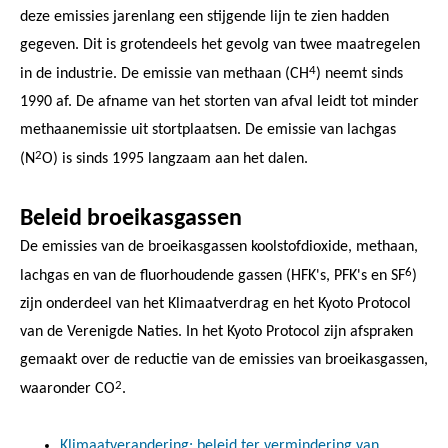
deze emissies jarenlang een stijgende lijn te zien hadden
gegeven. Dit is grotendeels het gevolg van twee maatregelen
4
in de industrie. De emissie van methaan (CH
) neemt sinds
1990 af. De afname van het storten van afval leidt tot minder
methaanemissie uit stortplaatsen. De emissie van lachgas
2
(N
O) is sinds 1995 langzaam aan het dalen.
Beleid broeikasgassen
De emissies van de broeikasgassen koolstofdioxide, methaan,
6
lachgas en van de fluorhoudende gassen (HFK's, PFK's en SF
)
zijn onderdeel van het Klimaatverdrag en het Kyoto Protocol
van de Verenigde Naties. In het Kyoto Protocol zijn afspraken
gemaakt over de reductie van de emissies van broeikasgassen,
2
waaronder CO
.
Klimaatverandering: beleid ter vermindering van