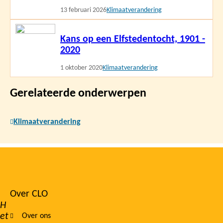
13 februari 2026
Klimaatverandering
Lees
Kans op een Elfstedentocht, 1901 -
meer
2020
1 oktober 2020
Klimaatverandering
Gerelateerde onderwerpen
Klimaatverandering
Over CLO
Footer
H
et
Over ons
navigation