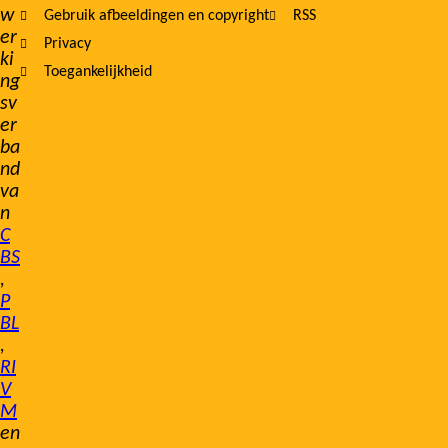
w
Gebruik afbeeldingen en copyright
RSS
er
Privacy
ki
Toegankelijkheid
ng
sv
er
ba
nd
va
n
C
BS
,
P
BL
,
RI
V
M
en