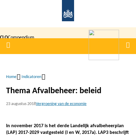
Overslaan
en
naar
de
CLO
Compendium
inhoud
Home
Men
gaan
|
voor de
Leefomgeving
Home
Indicatoren
Kruimelpad
Thema Afvalbeheer: beleid
23 augustus 2018
Vergroening van de economie
In november 2017 is het derde Landelijk afvalbeheerplan
(LAP) 2017-2029 vastgesteld (I en W, 2017a). LAP3 beschrijft