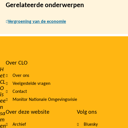
Gerelateerde onderwerpen
Vergroening van de economie
Over CLO
Footer
H
et
Over ons
navigation
CL
Veelgestelde vragen
O
Contact
is
Monitor Nationale Omgevingsvisie
ee
n
Over deze website
Volg ons
sa
m
Archief
Bluesky
en