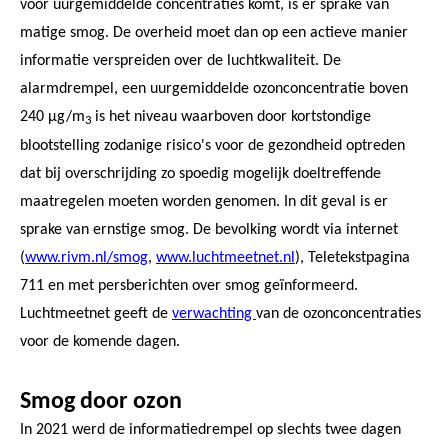
voor uurgemiddelde concentraties komt, is er sprake van
matige smog. De overheid moet dan op een actieve manier
informatie verspreiden over de luchtkwaliteit. De
alarmdrempel, een uurgemiddelde ozonconcentratie boven
240 μg/m
is het niveau waarboven door kortstondige
3
blootstelling zodanige risico's voor de gezondheid optreden
dat bij overschrijding zo spoedig mogelijk doeltreffende
maatregelen moeten worden genomen. In dit geval is er
sprake van ernstige smog. De bevolking wordt via internet
(
www.rivm.nl/smog
,
www.luchtmeetnet.nl
), Teletekstpagina
711 en met persberichten over smog geïnformeerd.
Luchtmeetnet geeft de
verwachting
van de ozonconcentraties
voor de komende dagen.
Smog door ozon
In 2021 werd de informatiedrempel op slechts twee dagen