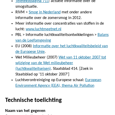
Teletekstpagina 711
: actuele informatie over de
smogsituatie.
RIVM >
Smog in Nederland
met onder andere
informatie over de zomersmog in 2012.
Meer informatie over concentraties van stoffen in de
lucht:
www.luchtmeetnet.nl
PBL > Informatie luchtkwaliteitsontwikkelingen >
Balans
van de Leefomgeving
EU (2008)
Informatie over het luchtkwaliteitsbeleid van
de Europese Unie
.
Wet Milieubeheer (2007)
Wet van 11 oktober 2007 tot
wijziging van de Wet milieubeheer
(luchtkwaliteitseisen)
. Staatsblad 414. [Zoek in
Staatsblad op '11 oktober 2007']
Luchtverontreiniging op Europese schaal:
European
Environment Agency (EEA), thema Air Pollution
Technische toelichting
Naam van het gegeven