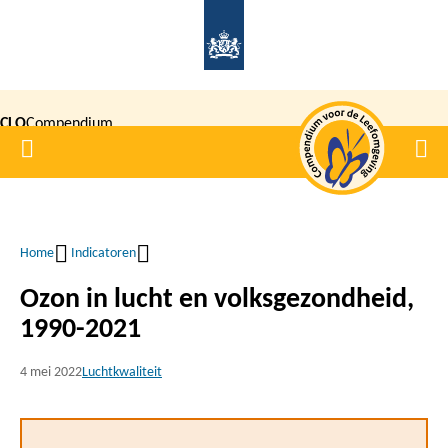
Overslaan
en
naar
de
CLO
Compendium
inhoud
Home
Men
gaan
|
voor de
Leefomgeving
Home
Indicatoren
Kruimelpad
Ozon in lucht en volksgezondheid,
1990-2021
4 mei 2022
Luchtkwaliteit