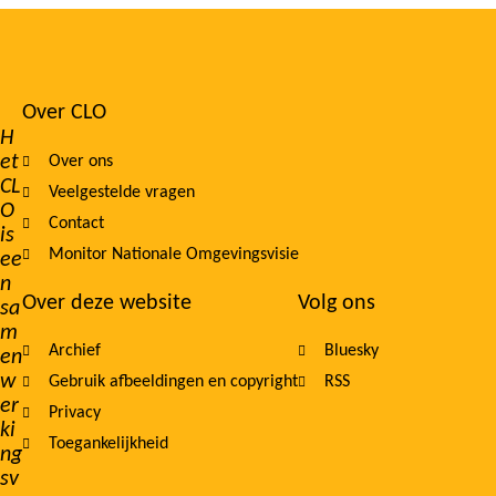
Over CLO
Footer
H
et
Over ons
navigation
CL
Veelgestelde vragen
O
Contact
is
Monitor Nationale Omgevingsvisie
ee
n
Over deze website
Volg ons
sa
m
Archief
Bluesky
en
w
Gebruik afbeeldingen en copyright
RSS
er
Privacy
ki
Toegankelijkheid
ng
sv