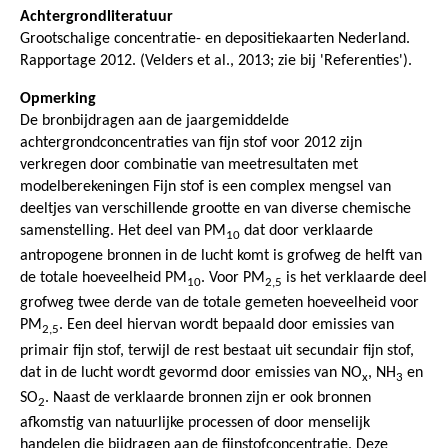
Achtergrondliteratuur
Grootschalige concentratie- en depositiekaarten Nederland.
Rapportage 2012. (Velders et al., 2013; zie bij 'Referenties').
Opmerking
De bronbijdragen aan de jaargemiddelde
achtergrondconcentraties van fijn stof voor 2012 zijn
verkregen door combinatie van meetresultaten met
modelberekeningen Fijn stof is een complex mengsel van
deeltjes van verschillende grootte en van diverse chemische
samenstelling. Het deel van PM
dat door verklaarde
10
antropogene bronnen in de lucht komt is grofweg de helft van
de totale hoeveelheid PM
. Voor PM
is het verklaarde deel
10
2,5
grofweg twee derde van de totale gemeten hoeveelheid voor
PM
. Een deel hiervan wordt bepaald door emissies van
2,5
primair fijn stof, terwijl de rest bestaat uit secundair fijn stof,
dat in de lucht wordt gevormd door emissies van NO
, NH
en
x
3
SO
. Naast de verklaarde bronnen zijn er ook bronnen
2
afkomstig van natuurlijke processen of door menselijk
handelen die bijdragen aan de fijnstofconcentratie. Deze