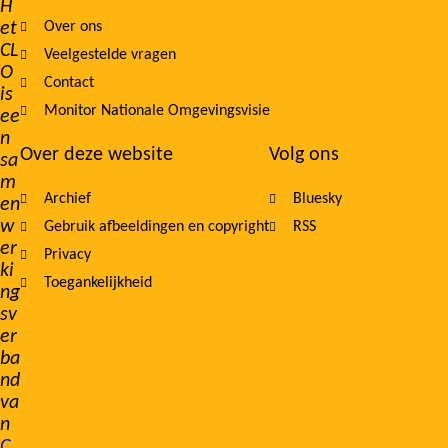
H
et
Over ons
navigation
CL
Veelgestelde vragen
O
Contact
is
Monitor Nationale Omgevingsvisie
ee
n
Over deze website
Volg ons
sa
m
Archief
Bluesky
en
w
Gebruik afbeeldingen en copyright
RSS
er
Privacy
ki
Toegankelijkheid
ng
sv
er
ba
nd
va
n
C