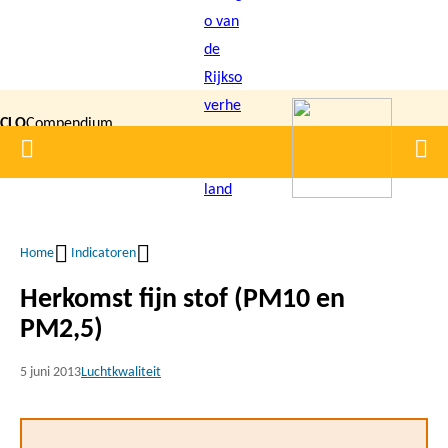
Overslaan
en
naar
de
CLO
Compendium
inhoud
Home
Men
gaan
|
voor de
Leefomgeving
Home
Indicatoren
Kruimelpad
Herkomst fijn stof (PM10 en
PM2,5)
5 juni 2013
Luchtkwaliteit