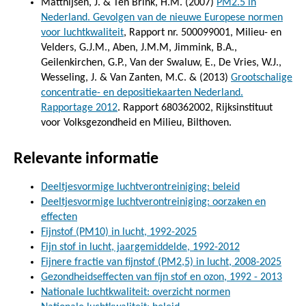
Matthijsen, J. & Ten Brink, H.M. (2007)
PM2.5 in
Nederland. Gevolgen van de nieuwe Europese normen
voor luchtkwaliteit
, Rapport nr. 500099001, Milieu- en
Velders, G.J.M., Aben, J.M.M, Jimmink, B.A.,
Geilenkirchen, G.P., Van der Swaluw, E., De Vries, W.J.,
Wesseling, J. & Van Zanten, M.C. & (2013)
Grootschalige
concentratie- en depositiekaarten Nederland.
Rapportage 2012
. Rapport 680362002, Rijksinstituut
voor Volksgezondheid en Milieu, Bilthoven.
Relevante informatie
Deeltjesvormige luchtverontreiniging: beleid
Deeltjesvormige luchtverontreiniging: oorzaken en
effecten
Fijnstof (PM10) in lucht, 1992-2025
Fijn stof in lucht, jaargemiddelde, 1992-2012
Fijnere fractie van fijnstof (PM2,5) in lucht, 2008-2025
Gezondheidseffecten van fijn stof en ozon, 1992 - 2013
Nationale luchtkwaliteit: overzicht normen