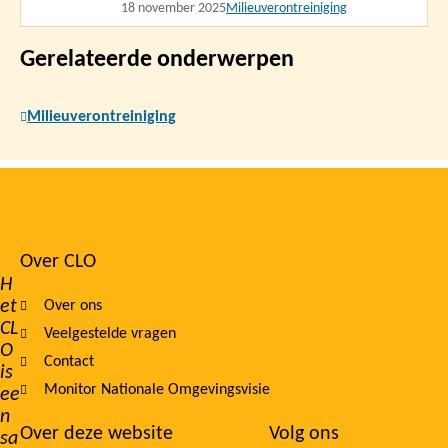
18 november 2025
Milieuverontreiniging
Gerelateerde onderwerpen
Milieuverontreiniging
Over CLO
Footer
H
et
Over ons
navigation
CL
Veelgestelde vragen
O
Contact
is
Monitor Nationale Omgevingsvisie
ee
n
Over deze website
Volg ons
sa