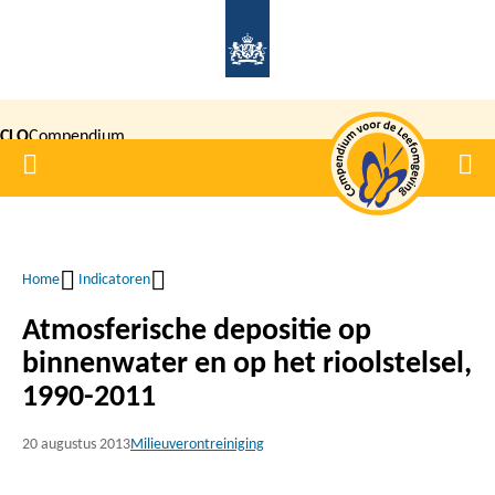
Overslaan
en
naar
de
CLO
Compendium
inhoud
Home
Men
gaan
|
voor de
Leefomgeving
Home
Indicatoren
Kruimelpad
Atmosferische depositie op
binnenwater en op het rioolstelsel,
1990-2011
20 augustus 2013
Milieuverontreiniging