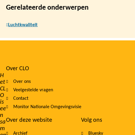
Gerelateerde onderwerpen
Luchtkwaliteit
Over CLO
Footer
H
et
Over ons
navigation
CL
Veelgestelde vragen
O
Contact
is
Monitor Nationale Omgevingsvisie
ee
n
Over deze website
Volg ons
sa
m
Archief
Bluesky