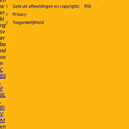
en
w
Gebruik afbeeldingen en copyright
RSS
er
Privacy
ki
Toegankelijkheid
ng
sv
er
ba
nd
va
n
C
BS
,
P
BL
,
RI
V
M
en