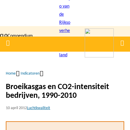
Overslaan
en
naar
de
CLO
Compendium
inhoud
Home
Men
gaan
|
voor de
Leefomgeving
Home
Indicatoren
Kruimelpad
Broeikasgas en CO2-intensiteit
bedrijven, 1990-2010
10 april 2012
Luchtkwaliteit