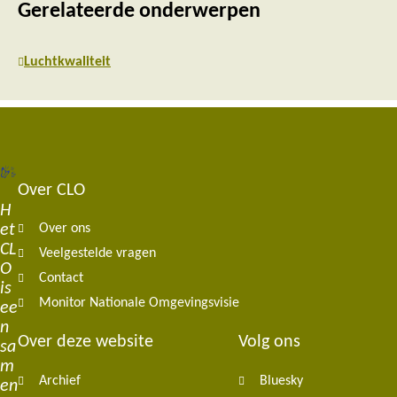
Gerelateerde onderwerpen
Luchtkwaliteit
Over CLO
Footer
H
et
Over ons
navigation
CL
Veelgestelde vragen
O
Contact
is
Monitor Nationale Omgevingsvisie
ee
n
Over deze website
Volg ons
sa
m
Archief
Bluesky
en