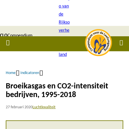
Overslaan
en
naar
de
CLO
Compendium
inhoud
Home
Men
gaan
|
voor de
Leefomgeving
Home
Indicatoren
Kruimelpad
Broeikasgas en CO2-intensiteit
bedrijven, 1995-2018
27 februari 2020
Luchtkwaliteit