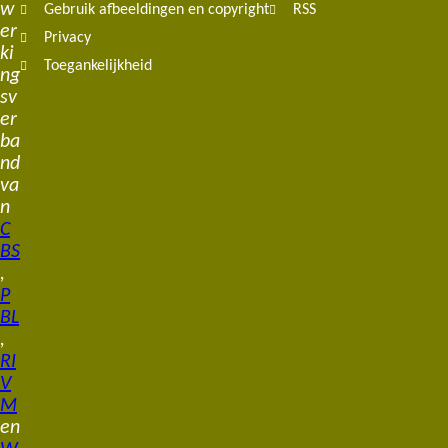
w
Gebruik afbeeldingen en copyright
RSS
er
Privacy
ki
Toegankelijkheid
ng
sv
er
ba
nd
va
n
C
BS
,
P
BL
,
RI
V
M
en