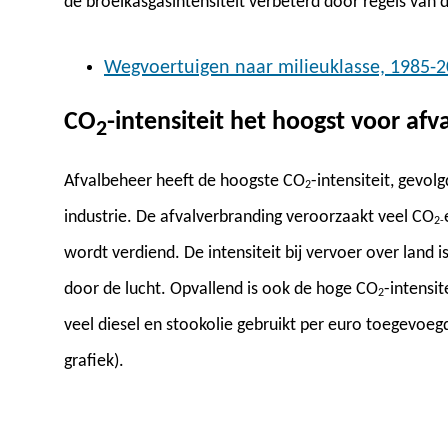
de broeikasgasintensiteit verbeterd door regels va
Wegvoertuigen naar milieuklasse, 1985-
CO
-intensiteit het hoogst voor af
2
Afvalbeheer heeft de hoogste CO
-intensiteit, gevol
2
industrie. De afvalverbranding veroorzaakt veel CO
2-
wordt verdiend. De intensiteit bij vervoer over land i
door de lucht. Opvallend is ook de hoge CO
-intensit
2
veel diesel en stookolie gebruikt per euro toegevoe
grafiek).