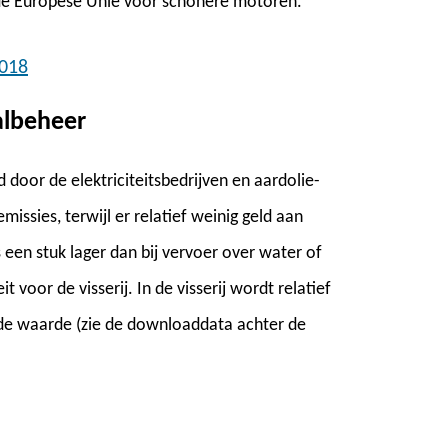
n de Europese Unie voor schonere motoren.
2018
valbeheer
gd door de elektriciteitsbedrijven en aardolie-
emissies, terwijl er relatief weinig geld aan
s een stuk lager dan bij vervoer over water of
eit voor de visserij. In de visserij wordt relatief
gde waarde (zie de downloaddata achter de