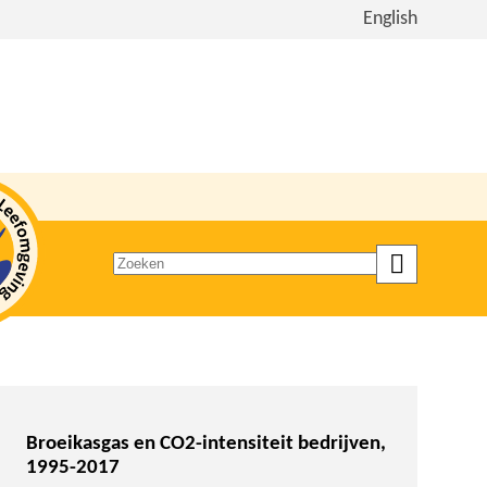
Bekijk
English
de
site
in
het
Engels
Zoeken
op
trefwoord
Broeikasgas en CO2-intensiteit bedrijven,
1995-2017