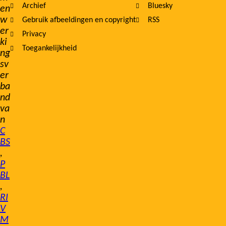
Archief
Bluesky
en
w
Gebruik afbeeldingen en copyright
RSS
er
Privacy
ki
Toegankelijkheid
ng
sv
er
ba
nd
va
n
C
BS
,
P
BL
,
RI
V
M