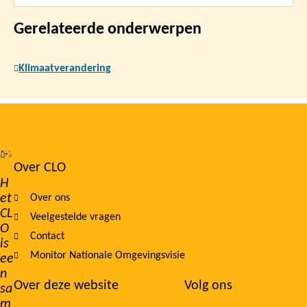
Gerelateerde onderwerpen
Klimaatverandering
Over CLO
Footer
H
et
Over ons
navigation
CL
Veelgestelde vragen
O
Contact
is
Monitor Nationale Omgevingsvisie
ee
n
Over deze website
Volg ons
sa
m