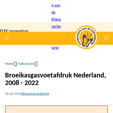
Overslaan
en
naar
de
CLO
Compendium
inhoud
Home
Men
gaan
|
voor de
Leefomgeving
Home
Indicatoren
Kruimelpad
Broeikasgasvoetafdruk Nederland,
2008 - 2022
26 juli 2024
Klimaatverandering