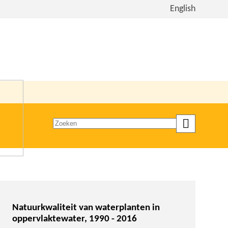
Bekijk
English
de
site
in
het
Engels
Zoeken
op
trefwoord
Natuurkwaliteit van waterplanten in
oppervlaktewater, 1990 - 2016