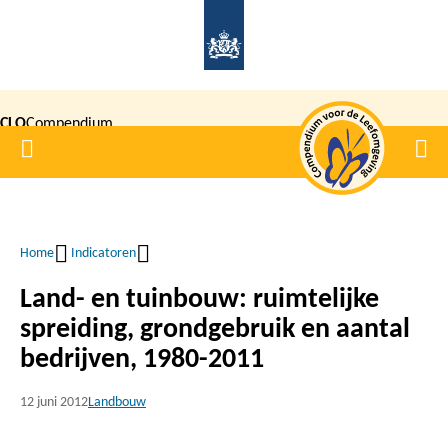
Overslaan
en
naar
de
CLO
Compendium
inhoud
Home
Men
gaan
|
voor de
Leefomgeving
Home
Indicatoren
Kruimelpad
Land- en tuinbouw: ruimtelijke
spreiding, grondgebruik en aantal
bedrijven, 1980-2011
12 juni 2012
Landbouw