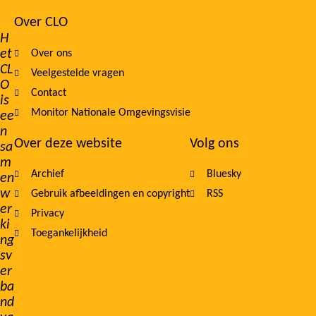
Over CLO
Footer
H
et
Over ons
navigation
CL
Veelgestelde vragen
O
Contact
is
Monitor Nationale Omgevingsvisie
ee
n
Over deze website
Volg ons
sa
m
Archief
Bluesky
en
w
Gebruik afbeeldingen en copyright
RSS
er
Privacy
ki
Toegankelijkheid
ng
sv
er
ba
nd