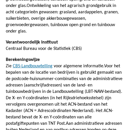
onder glas.Ontwikkeling van het agrarisch grondgebruik in
acht categorieën gewassen: grasland, aardappelen, granen,
suikerbieten, overige akkerbouwgewassen,
groenvoedergewassen, tuinbouw open grond en tuinbouw
onder glas.
Verantwoordelijk instituut
Centraal Bureau voor de Statistiek (CBS)
Berekeningswijze
Zie
CBS-Landbouwtelling
voor algemene informatie.Voor het
bepalen van de locatie van bedrijven is gebruikt gemaakt van
de postcode-huisnummer-combinaties van de administratieve
adressen (aanschrijfadressen) van de land- en
tuinbouwbedrijven in de Landbouwtelling (LBT-NAW-bestand).
De X- en Y-coördinaten (in het Rijksdriehoeksstelsel) zijn
vervolgens overgenomen uit het ACN-bestand van het
Kadaster (ACN = Adrescoördinaten Nederland). Het ACN-
bestand bevat de X- en Y-coördinaten van alle
postafgiftepunten van TNT Post.Aan administratieve adressen
buiten Nederland en aan postbus-adressen konden op deze