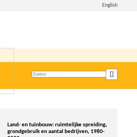
Bekijk
English
de
site
in
het
Engels
Zoeken
op
trefwoord
Land- en tuinbouw: ruimtelijke spreiding,
grondgebruik en aantal bedrijven, 1980-