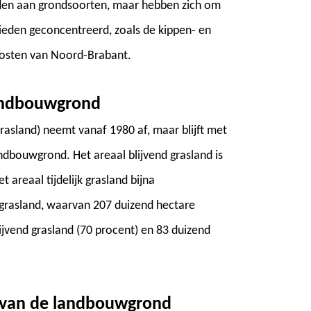
nden aan grondsoorten, maar hebben zich om
ieden geconcentreerd, zoals de kippen- en
doosten van Noord-Brabant.
landbouwgrond
 grasland) neemt vanaf 1980 af, maar blijft met
andbouwgrond. Het areaal blijvend grasland is
 areaal tijdelijk grasland bijna
 grasland, waarvan 207 duizend hectare
lijvend grasland (70 procent) en 83 duizend
 van de landbouwgrond