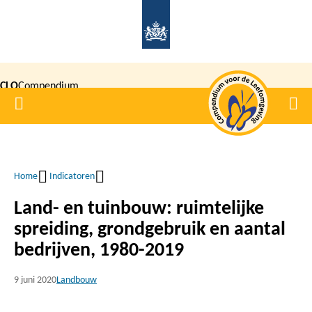
Overslaan
en
naar
de
CLO
Compendium
inhoud
Home
Men
gaan
|
voor de
Leefomgeving
Home
Indicatoren
Kruimelpad
Land- en tuinbouw: ruimtelijke
spreiding, grondgebruik en aantal
bedrijven, 1980-2019
9 juni 2020
Landbouw