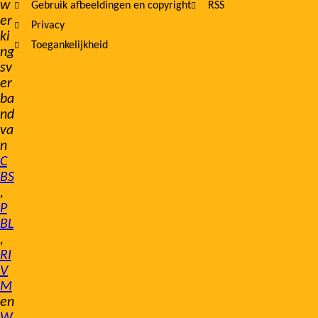
w
Gebruik afbeeldingen en copyright
RSS
er
Privacy
ki
Toegankelijkheid
ng
sv
er
ba
nd
va
n
C
BS
,
P
BL
,
RI
V
M
en