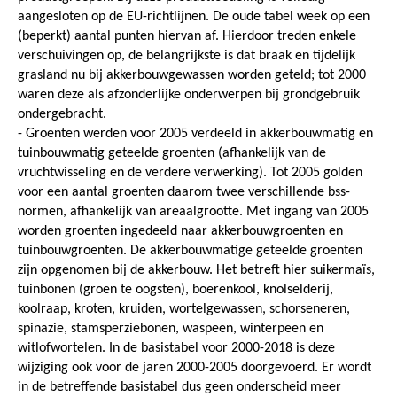
aangesloten op de EU-richtlijnen. De oude tabel week op een
(beperkt) aantal punten hiervan af. Hierdoor treden enkele
verschuivingen op, de belangrijkste is dat braak en tijdelijk
grasland nu bij akkerbouwgewassen worden geteld; tot 2000
waren deze als afzonderlijke onderwerpen bij grondgebruik
ondergebracht.
- Groenten werden voor 2005 verdeeld in akkerbouwmatig en
tuinbouwmatig geteelde groenten (afhankelijk van de
vruchtwisseling en de verdere verwerking). Tot 2005 golden
voor een aantal groenten daarom twee verschillende bss-
normen, afhankelijk van areaalgrootte. Met ingang van 2005
worden groenten ingedeeld naar akkerbouwgroenten en
tuinbouwgroenten. De akkerbouwmatige geteelde groenten
zijn opgenomen bij de akkerbouw. Het betreft hier suikermaïs,
tuinbonen (groen te oogsten), boerenkool, knolselderij,
koolraap, kroten, kruiden, wortelgewassen, schorseneren,
spinazie, stamsperziebonen, waspeen, winterpeen en
witlofwortelen. In de basistabel voor 2000-2018 is deze
wijziging ook voor de jaren 2000-2005 doorgevoerd. Er wordt
in de betreffende basistabel dus geen onderscheid meer