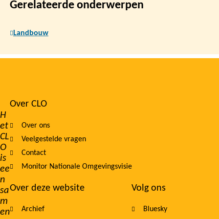
Gerelateerde onderwerpen
Landbouw
Over CLO
Footer
H
et
Over ons
navigation
CL
Veelgestelde vragen
O
Contact
is
Monitor Nationale Omgevingsvisie
ee
n
Over deze website
Volg ons
sa
m
Archief
Bluesky
en