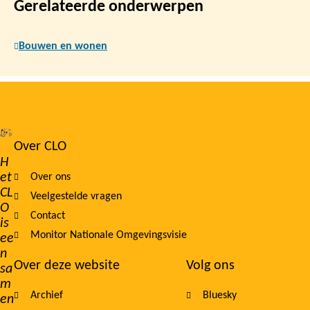
Gerelateerde onderwerpen
Bouwen en wonen
Over CLO
Footer
H
et
Over ons
navigation
CL
Veelgestelde vragen
O
Contact
is
Monitor Nationale Omgevingsvisie
ee
n
Over deze website
Volg ons
sa
m
Archief
Bluesky
en