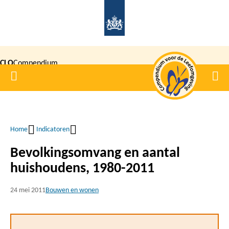
Overslaan
en
naar
de
CLO
Compendium
inhoud
Home
Men
gaan
|
voor de
Leefomgeving
Home
Indicatoren
Kruimelpad
Bevolkingsomvang en aantal
huishoudens, 1980-2011
24 mei 2011
Bouwen en wonen