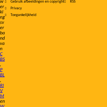
w
Gebruik afbeeldingen en copyright
RSS
er
Privacy
ki
Toegankelijkheid
ng
sv
er
ba
nd
va
n
C
BS
,
P
BL
,
RI
V
M
en
W