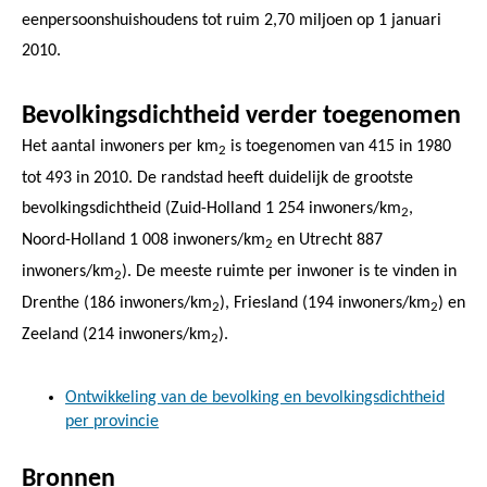
eenpersoonshuishoudens tot ruim 2,70 miljoen op 1 januari
2010.
Bevolkingsdichtheid verder toegenomen
Het aantal inwoners per km
is toegenomen van 415 in 1980
2
tot 493 in 2010. De randstad heeft duidelijk de grootste
bevolkingsdichtheid (Zuid-Holland 1 254 inwoners/km
,
2
Noord-Holland 1 008 inwoners/km
en Utrecht 887
2
inwoners/km
). De meeste ruimte per inwoner is te vinden in
2
Drenthe (186 inwoners/km
), Friesland (194 inwoners/km
) en
2
2
Zeeland (214 inwoners/km
).
2
Ontwikkeling van de bevolking en bevolkingsdichtheid
per provincie
Bronnen