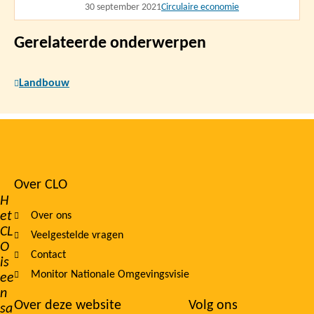
30 september 2021
Circulaire economie
Gerelateerde onderwerpen
Landbouw
Over CLO
Footer
H
et
Over ons
navigation
CL
Veelgestelde vragen
O
Contact
is
Monitor Nationale Omgevingsvisie
ee
n
Over deze website
Volg ons
sa