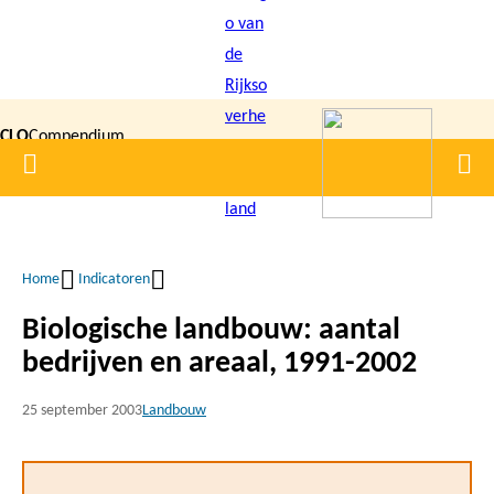
Overslaan
en
naar
de
CLO
Compendium
inhoud
Home
Men
gaan
|
voor de
Leefomgeving
Home
Indicatoren
Kruimelpad
Biologische landbouw: aantal
bedrijven en areaal, 1991-2002
25 september 2003
Landbouw