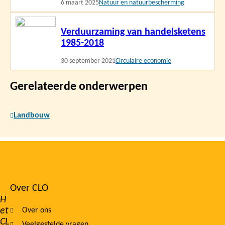
6 maart 2025
Natuur en natuurbescherming
Lees
Verduurzaming van handelsketens
meer
1985-2018
30 september 2021
Circulaire economie
Gerelateerde onderwerpen
Landbouw
Over CLO
Footer
H
et
Over ons
navigation
CL
Veelgestelde vragen