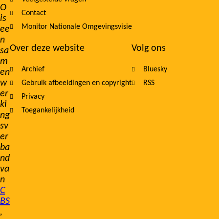
O
Contact
is
Monitor Nationale Omgevingsvisie
ee
n
Over deze website
Volg ons
sa
m
Archief
Bluesky
en
w
Gebruik afbeeldingen en copyright
RSS
er
Privacy
ki
Toegankelijkheid
ng
sv
er
ba
nd
va
n
C
BS
,