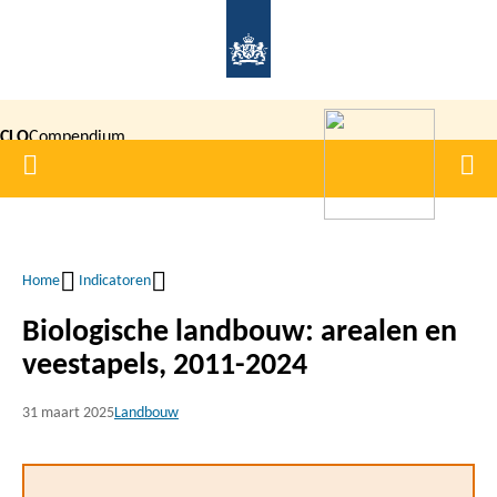
Overslaan
en
naar
de
CLO
Compendium
inhoud
Home
Men
gaan
|
voor de
Leefomgeving
Home
Indicatoren
Kruimelpad
Biologische landbouw: arealen en
veestapels, 2011-2024
31 maart 2025
Landbouw