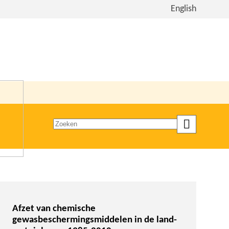
Bekijk
English
de
site
in
het
Engels
Zoeken
op
trefwoord
Afzet van chemische
gewasbeschermingsmiddelen in de land-