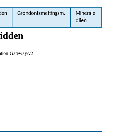
den
Grondontsmettingsm.
Minerale
oliën