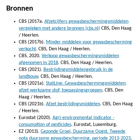
Bronnen
CBS (2017a.
Afzetcijfers gewasbeschermingsmiddelen
vergeleken met andere bronnen (cbs.nl)
CBS, Den Haag
/ Heerlen.
CBS (2017b).
Minder middelen voor gewasbescherming
verkocht
. CBS, Den Haag / Heerlen.
CBS, 2020.
Verkoop gewasbeschermingsmiddelen
afgenomen in 2018
. CBS, Den Haag / Heerlen.
CBS (2021).
Bestrijdingsmiddelengebruik in de
landbouw
. CBS, Den Haag / Heerlen.
CBS (2021a).
StatLine: Gewasbeschermingsmiddelen;
afzet werkzame stof, toepassingsgroepen
. CBS, Den
Haag / Heerlen.
CBS (2021b).
Afzet bestrijdingsmiddelen
. CBS, Den Haag
/ Heerlen.
Eurostat (2020).
Agri-environmental indicator -
consumption of pesticides
. Eurostat, Luxemburg.
EZ (2013).
Gezonde Groei, Duurzame Oogst. Tweede
nota duurzame gewasbescherming, periode 2013-2023
.