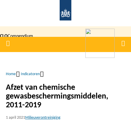
Overslaan
en
naar
de
CLO
Compendium
inhoud
Home
Men
gaan
|
voor de
Leefomgeving
Home
Indicatoren
Kruimelpad
Afzet van chemische
gewasbeschermingsmiddelen,
2011-2019
1 april 2021
Milieuverontreiniging