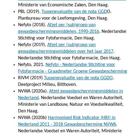
Ministerie van Economische Zaken, Den Haag.
PBL (2019).
Tussenevaluatie van de nota GGD
O.
Planbureau voor de Leefomgeving, Den Haag.
Nefyto (2018).
Afzet per (sub)groep van
gewasbeschermingsmiddelen, 1990-2016
. Nederlandse
Stichting voor Fytofarmacie, Den Haag.
Nefyto (2019).
Afzet per (sub)groep van
gewasbeschermingsmiddelen over het jaar 2017
.
Nederlandse Stichting voor Fytofarmacie, Den Haag.
Nefyto, 2021.
Nefyto - Nederlandse Stichting voor
Fytofarmacie - Graadmeter Groene Gewasbescherming
RIVM (2019)
Tussenevaluatie van de nota GGDO
.
Deelproject Milieu, Bilthoven.
NVWA (2020a).
Afzet gewasbeschermingsmiddelen in
Nederland
. Nederlandse Voedsel en Waren Autoriteit,
Ministerie van Landbouw, Natuur en Voedselkwaliteit,
Den Haag.
NVWA (2020b)
Harmonised Risk Indicator (HRI) in
Nederland 2011 - 2018 Gewasbescherming NVWA
.
Nederlandse Voedsel en Waren Autoriteit, Ministerie