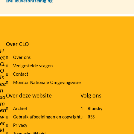
Milieuverontreiniging
Over CLO
Footer
H
et
Over ons
navigation
CL
Veelgestelde vragen
O
Contact
is
Monitor Nationale Omgevingsvisie
ee
n
Over deze website
Volg ons
sa
m
Archief
Bluesky
en
w
Gebruik afbeeldingen en copyright
RSS
er
Privacy
ki