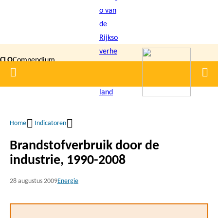
Overslaan
en
naar
de
CLO
Compendium
inhoud
Home
Men
gaan
|
voor de
Leefomgeving
Home
Indicatoren
Kruimelpad
Brandstofverbruik door de
industrie, 1990-2008
28 augustus 2009
Energie