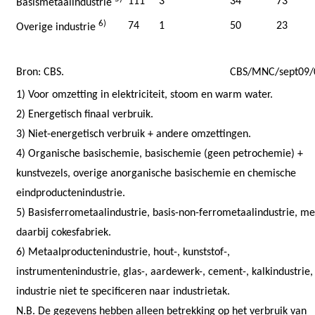
111
3
34
73
Basismetaalindustrie
6)
74
1
50
23
Overige industrie
Bron: CBS.
CBS/MNC/sept09/
1) Voor omzetting in elektriciteit, stoom en warm water.
2) Energetisch finaal verbruik.
3) Niet-energetisch verbruik + andere omzettingen.
4) Organische basischemie, basischemie (geen petrochemie) +
kunstvezels, overige anorganische basischemie en chemische
eindproductenindustrie.
5) Basisferrometaalindustrie, basis-non-ferrometaalindustrie, me
daarbij cokesfabriek.
6) Metaalproductenindustrie, hout-, kunststof-,
instrumentenindustrie, glas-, aardewerk-, cement-, kalkindustrie,
industrie niet te specificeren naar industrietak.
N.B. De gegevens hebben alleen betrekking op het verbruik van