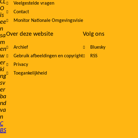
CL
Veelgestelde vragen
O
Contact
is
Monitor Nationale Omgevingsvisie
ee
n
Over deze website
Volg ons
sa
m
Archief
Bluesky
en
w
Gebruik afbeeldingen en copyright
RSS
er
Privacy
ki
Toegankelijkheid
ng
sv
er
ba
nd
va
n
C
BS
,