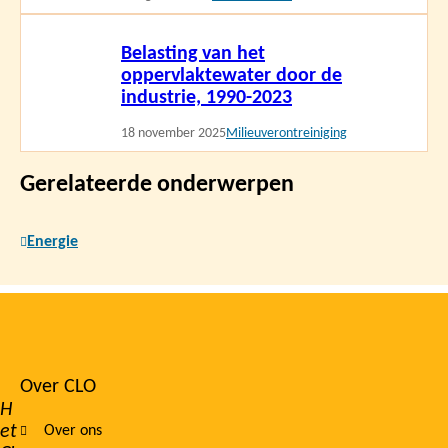
Lees
Belasting van het
meer
oppervlaktewater door de
industrie, 1990-2023
18 november 2025
Milieuverontreiniging
Gerelateerde onderwerpen
Energie
Over CLO
Footer
H
et
Over ons
navigation