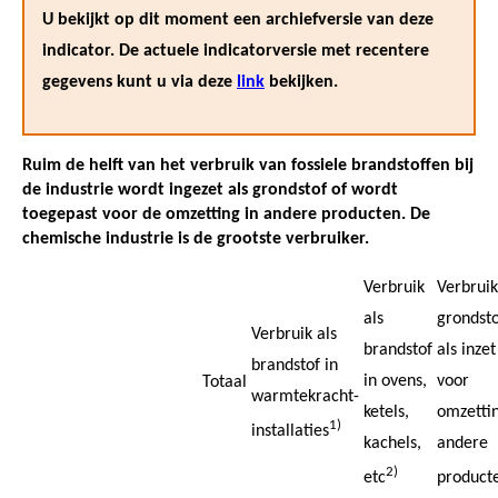
U bekijkt op dit moment een archiefversie van deze
indicator. De actuele indicatorversie met recentere
gegevens kunt u via deze
link
bekijken.
Ruim de helft van het verbruik van fossiele brandstoffen bij
de industrie wordt ingezet als grondstof of wordt
toegepast voor de omzetting in andere producten. De
chemische industrie is de grootste verbruiker.
Verbruik
Verbruik
als
grondsto
Verbruik als
brandstof
als inzet
brandstof in
in ovens,
voor
Totaal
warmtekracht-
ketels,
omzettin
1)
installaties
kachels,
andere
2)
etc
product