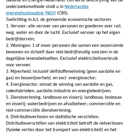
Gasunie en Energie-Nederland. Een korte beschrijving van de
onderzoeksmethode vindt u in
Nederlandse
energiehuishouding (NEH)
(CBS).
Toelichting m.b.t. de genoemde economische sectoren:
1. Vervoer: alle vervoer van personen en goederen over rail,
weg, water en door de lucht. Exclusief vervoer op het eigen
bedrijfsterrein;
2. Woningen: 1 of meer personen die samen een woonruimte
bewonen en zichzelf daar niet-bedrijfsmatig voorzien in de
dagelijkse levensbehoeften. Exclusief elektriciteitsverbruik
voor vervoer.
3. Nijverheid: inclusief delfstoffenwinning (geen aardolie en
gas) en bouwnijverheid, en excl. energiesector;
4. Energiesector: omvat de winning van aardolie en gas,
cokesfabrieken, aardolie-industrie en energiebedrijven.
5. Dienstverlening, landbouw en visserij: landbouw, bosbouw
en visserij; waterbedrijven en afvalbeheer; commerciële en
niet-commerciële dienstverlening.
6. Distributieverliezen en statistische verschillen.
Distributieverschillen van elektriciteit betreft de netverliezen
(fysieke verlies door het transport van elektriciteit) en het