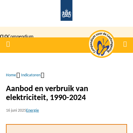
Overslaan
en
naar
de
CLO
Compendium
inhoud
Home
Men
gaan
|
voor de
Leefomgeving
Home
Indicatoren
Kruimelpad
Aanbod en verbruik van
elektriciteit, 1990-2024
16 juni 2025
Energie